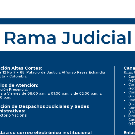
Rama Judicial
ción Altas Cortes:
Cana
e 12 No 7 - 65, Palacio de Justicia Alfonso Reyes Echandía
Estos
otá - Colombia
Con
(+5
Cor
ios de Atención:
(+5
ción Presencial:
Con
s a Viernes de 08:00 a.m. a 01:00 p.m. y de 02:00 p.m. a
(+5
0 p.m.
Com
(+5
ción de Despachos Judiciales y Sedes
Cor
istrativas:
(+5
ctorio Nacional
Dir
Car
(+5
a a su correo electrónico institucional
Enla