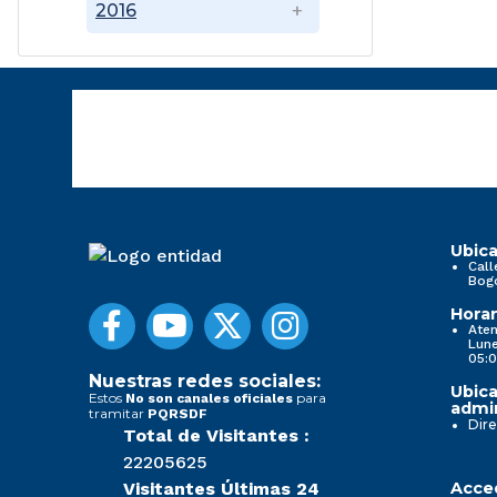
2016
Ubica
Call
Bog
Horar
Aten
Lune
05:0
Nuestras redes sociales:
Ubica
Estos
para
No son canales oficiales
admin
tramitar
PQRSDF
Dire
Total de Visitantes :
22205625
Visitantes Últimas 24
Acced