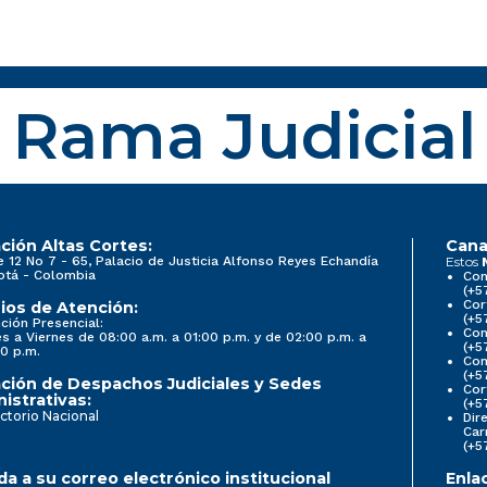
Rama Judicial
ción Altas Cortes:
Cana
e 12 No 7 - 65, Palacio de Justicia Alfonso Reyes Echandía
Estos
otá - Colombia
Con
(+5
Cor
ios de Atención:
(+5
ción Presencial:
Con
s a Viernes de 08:00 a.m. a 01:00 p.m. y de 02:00 p.m. a
(+5
0 p.m.
Com
(+5
ción de Despachos Judiciales y Sedes
Cor
istrativas:
(+5
ctorio Nacional
Dir
Car
(+5
a a su correo electrónico institucional
Enla