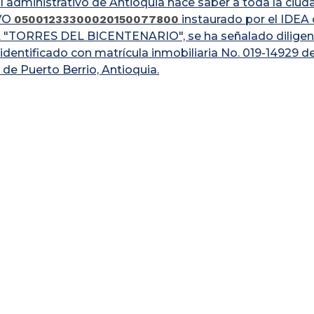
al administrativo de Antioquia hace saber a toda la ciu
VO
05001233300020150077800
instaurado por el ID
"TORRES DEL BICENTENARIO", se ha señalado diligenci
identificado con matrícula inmobiliaria No. 019-14929 de
 de Puerto Berrio, Antioquia.