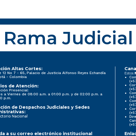
Rama Judicial
ción Altas Cortes:
Cana
e 12 No 7 - 65, Palacio de Justicia Alfonso Reyes Echandía
Estos
otá - Colombia
Con
(+5
Cor
ios de Atención:
(+5
ción Presencial:
Con
s a Viernes de 08:00 a.m. a 01:00 p.m. y de 02:00 p.m. a
(+5
0 p.m.
Com
(+5
ción de Despachos Judiciales y Sedes
Cor
istrativas:
(+5
ctorio Nacional
Dir
Car
(+5
a a su correo electrónico institucional
Enla