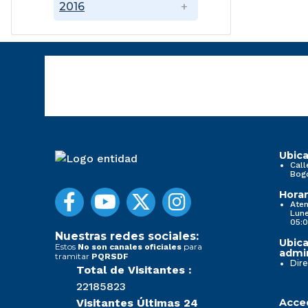
2016
Ubica
Call
Bog
Horar
Aten
Lune
05:0
Nuestras redes sociales:
Ubica
Estos
para
No son canales oficiales
admin
tramitar
PQRSDF
Dire
Total de Visitantes :
22185823
Visitantes Últimas 24
Acced