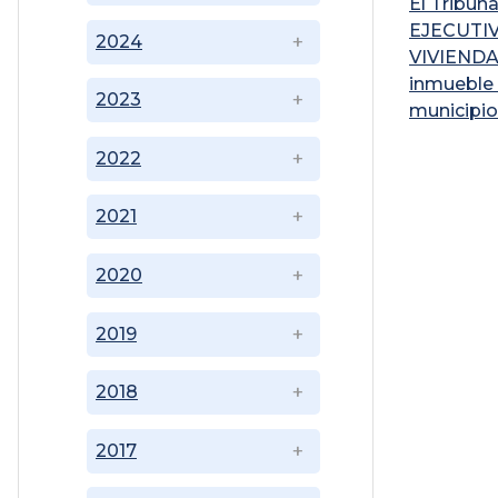
El Tribun
EJECUTI
2024
VIVIENDA 
inmueble 
2023
municipio
2022
2021
2020
2019
2018
2017