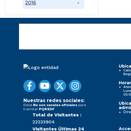
2016
Ubica
Call
Bog
Horar
Aten
Lune
05:0
Nuestras redes sociales:
Ubica
Estos
para
No son canales oficiales
admin
tramitar
PQRSDF
Dire
Total de Visitantes :
22233904
Visitantes Últimas 24
Acced