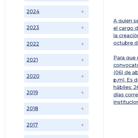
2024
A quien s
2023
el cargo
la creaci
octubre d
2022
Para que 
2021
convocato
(06) de ab
2020
p.m). Es d
hábiles: 2
2019
días corr
institucio
2018
2017