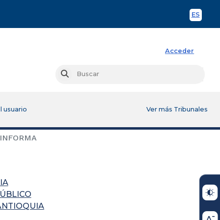
ES
Spani
Acceder
Busc
Buscar
l usuario
Ver más Tribunales
 INFORMA
IA
PÚBLICO
ANTIOQUIA