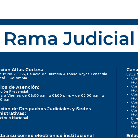
Rama Judicial
ción Altas Cortes:
Cana
e 12 No 7 - 65, Palacio de Justicia Alfonso Reyes Echandía
Estos
otá - Colombia
Con
(+5
Cor
ios de Atención:
(+5
ción Presencial:
Con
s a Viernes de 08:00 a.m. a 01:00 p.m. y de 02:00 p.m. a
(+5
0 p.m.
Com
(+5
ción de Despachos Judiciales y Sedes
Cor
istrativas:
(+5
ctorio Nacional
Dir
Car
(+5
a a su correo electrónico institucional
Enla