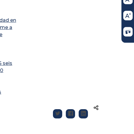
idad en
rme a
e
 seis
00
s