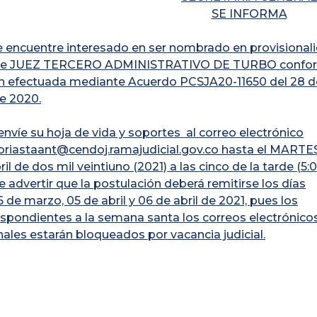
SE INFORMA
e encuentre interesado en ser nombrado en provisional
 de JUEZ TERCERO ADMINISTRATIVO DE TURBO confo
ón efectuada mediante Acuerdo PCSJA20-11650 del 28 d
e 2020.
envíe su hoja de vida y soportes al correo electrónico
riastaant@cendoj.ramajudicial.gov.co hasta el MARTES
ril de dos mil veintiuno (2021) a las cinco de la tarde (5:
e advertir que la postulación deberá remitirse los días
6 de marzo, 05 de abril y 06 de abril de 2021, pues los
espondientes a la semana santa los correos electrónico
nales estarán bloqueados por vacancia judicial.