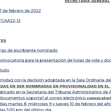
SECRETARÍA GENERAL
 7 de febrero de 2022
GTCAA22-12
TES
argo de escribiente nominado
onvocatoria para la presentación de hojas de vida y d
ludo,
midad con la decisión adoptada en la Sala Ordinaria del
DAS EN SER NOMBRADAS EN PROVISIONALIDAD EN EL
ubicado en la Secretaría del Tribunal Administrativo de
 documentos soporte1 al correo electrónico
convocatori
días martes 8, miércoles 9 y jueves 10 de febrero del añ
las 5:00 pm del último día.