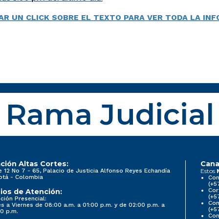
AR UN CLICK SOBRE EL TEXTO PARA VER TODA LA IN
Rama Judicial
ción Altas Cortes:
Cana
e 12 No 7 - 65, Palacio de Justicia Alfonso Reyes Echandía
Estos
otá - Colombia
Con
(+5
Cor
ios de Atención:
(+5
ción Presencial:
Con
s a Viernes de 08:00 a.m. a 01:00 p.m. y de 02:00 p.m. a
(+5
0 p.m.
Com