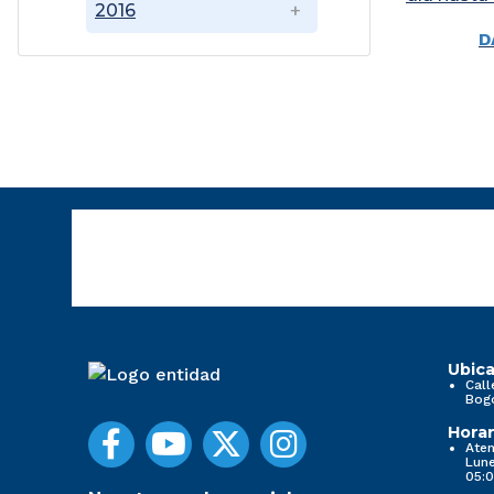
2016
D
Ubica
Call
Bog
Horar
Aten
Lune
05:0