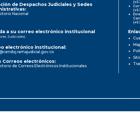
(+5
ción de Despachos Judiciales y Sedes
Cor
istrativas:
(+5
ctorio Nacional
Dir
Car
(+5
a a su correo electrónico institucional
Enla
ores Judiciales)
Cue
Map
o electrónico institucional:
Pol
@cendoj.ramajudicial.gov.co
Sit
 Correos electrónicos:
Tra
ctorio de Correos Electrónicos Institucionales