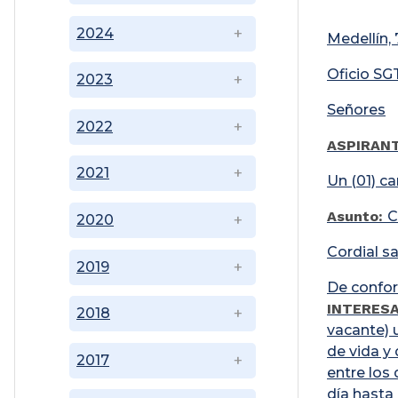
2024
Medellín,
Oficio S
2023
Señores
2022
ASPIRAN
2021
Un (01) c
Asunto:
C
2020
Cordial sa
2019
De confor
INTERESA
2018
vacante) 
de vida y
2017
entre los 
día hasta 