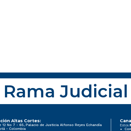
Rama Judicial
ción Altas Cortes:
Cana
e 12 No 7 - 65, Palacio de Justicia Alfonso Reyes Echandía
Estos
otá - Colombia
Con