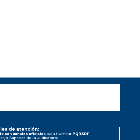
les de atención:
para tramitar
No son canales oficiales
PQRSDF
sejo Superior de la Judicatura: