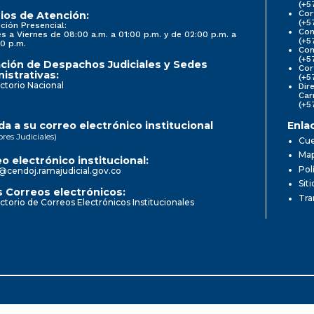
(+5
Cor
ios de Atención:
(+5
ción Presencial:
Con
s a Viernes de 08:00 a.m. a 01:00 p.m. y de 02:00 p.m. a
(+5
0 p.m.
Com
(+5
ción de Despachos Judiciales y Sedes
Cor
istrativas:
(+5
ctorio Nacional
Dir
Car
(+5
a a su correo electrónico institucional
Enla
ores Judiciales)
Cue
Map
o electrónico institucional:
Pol
@cendoj.ramajudicial.gov.co
Sit
 Correos electrónicos:
Tra
ctorio de Correos Electrónicos Institucionales