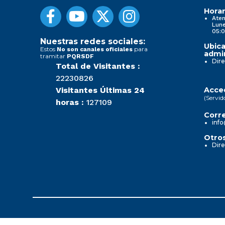
Horar
Aten
Lune
05:0
Nuestras redes sociales:
Ubica
Estos
para
No son canales oficiales
admin
tramitar
PQRSDF
Dire
Total de Visitantes :
22230826
Visitantes Últimas 24
Acced
(Servid
horas :
127109
Corre
info
Otros
Dire