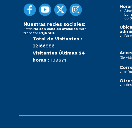
Horar
Aten
Lune
05:0
Nuestras redes sociales:
Ubica
Estos
para
No son canales oficiales
admin
tramitar
PQRSDF
Dire
Total de Visitantes :
22166986
Visitantes Últimas 24
Acced
(Servid
horas :
109671
Corre
info
Otros
Dire