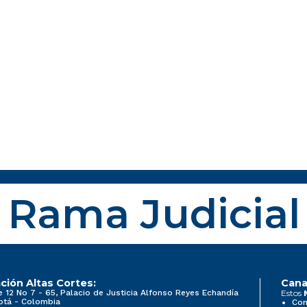
Rama Judicial
ción Altas Cortes:
Cana
e 12 No 7 - 65, Palacio de Justicia Alfonso Reyes Echandía
Estos
otá - Colombia
Con