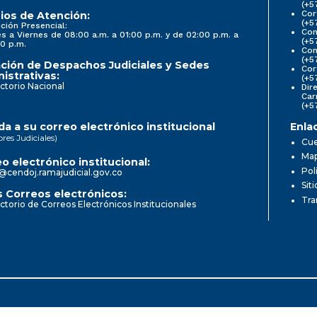
(+5
Cor
ios de Atención:
(+5
ción Presencial:
Con
s a Viernes de 08:00 a.m. a 01:00 p.m. y de 02:00 p.m. a
(+5
0 p.m.
Com
(+5
ción de Despachos Judiciales y Sedes
Cor
istrativas:
(+5
ctorio Nacional
Dir
Car
(+5
a a su correo electrónico institucional
Enla
ores Judiciales)
Cue
Map
o electrónico institucional:
Pol
@cendoj.ramajudicial.gov.co
Sit
 Correos electrónicos:
Tra
ctorio de Correos Electrónicos Institucionales