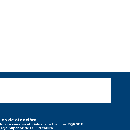
les de atención:
para tramitar
No son canales oficiales
PQRSDF
sejo Superior de la Judicatura: