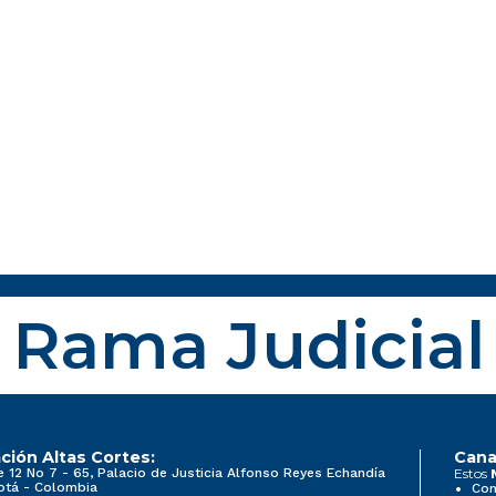
Rama Judicial
ción Altas Cortes:
Cana
e 12 No 7 - 65, Palacio de Justicia Alfonso Reyes Echandía
Estos
otá - Colombia
Con