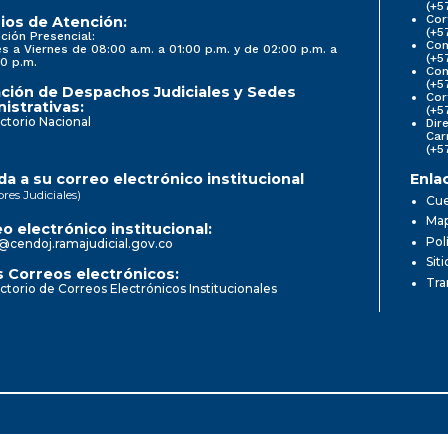
(+5
Cor
ios de Atención:
(+5
ción Presencial:
Con
s a Viernes de 08:00 a.m. a 01:00 p.m. y de 02:00 p.m. a
(+5
0 p.m.
Com
(+5
ción de Despachos Judiciales y Sedes
Cor
istrativas:
(+5
ctorio Nacional
Dir
Car
(+5
a a su correo electrónico institucional
Enla
ores Judiciales)
Cue
Map
o electrónico institucional:
Pol
@cendoj.ramajudicial.gov.co
Sit
 Correos electrónicos:
Tra
ctorio de Correos Electrónicos Institucionales