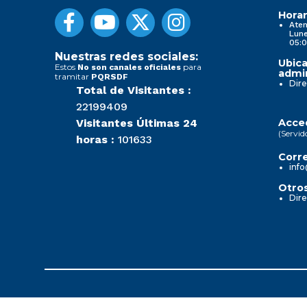
Horar
Aten
Lune
05:0
Nuestras redes sociales:
Ubica
Estos
para
No son canales oficiales
admin
tramitar
PQRSDF
Dire
Total de Visitantes :
22199409
Visitantes Últimas 24
Acced
(Servid
horas :
101633
Corre
info
Otros
Dire