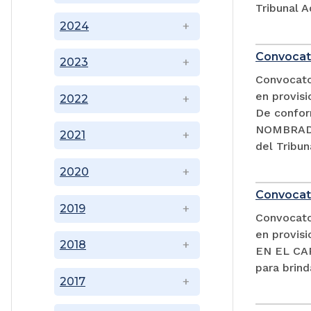
Tribunal A
2024
Convocat
2023
Convocator
en provisi
2022
De confor
NOMBRADA
2021
del Tribun
2020
Convocat
2019
Convocator
en provi
2018
EN EL CAR
para brind
2017