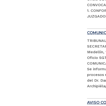
CONVOCAT
1. CONFO
JUZGADOS
COMUNI
TRIBUNAL
SECRETA
Medellín,
Oficio SG
COMUNIC
Se inform
procesos 
del Dr. D
Archipiéla
AVISO CO