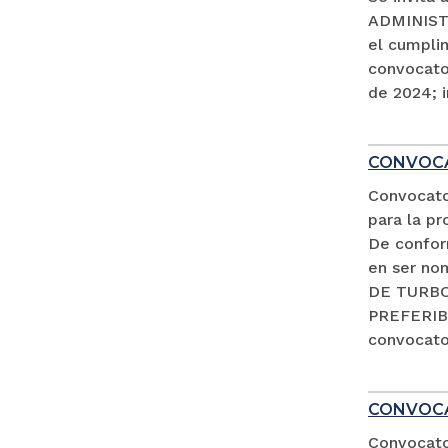
ADMINISTR
el cumpli
convocator
de 2024; i
CONVOCA
Convocato
para la pr
De conform
en ser no
DE TURBO 
PREFERIB
convocator
CONVOCA
Convocator