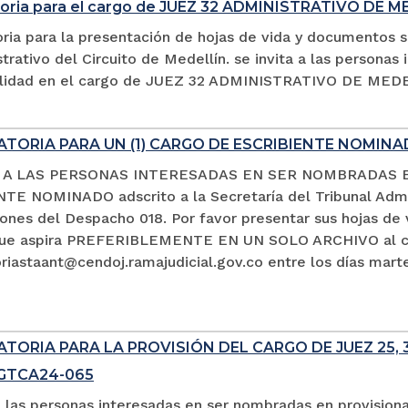
oria para el cargo de JUEZ 32 ADMINISTRATIVO DE M
ria para la presentación de hojas de vida y documentos s
trativo del Circuito de Medellín. se invita a las persona
alidad en el cargo de JUEZ 32 ADMINISTRATIVO DE MED
TORIA PARA UN (1) CARGO DE ESCRIBIENTE NOMIN
A A LAS PERSONAS INTERESADAS EN SER NOMBRADAS 
TE NOMINADO adscrito a la Secretaría del Tribunal Admin
ciones del Despacho 018. Por favor presentar sus hojas d
que aspira PREFERIBLEMENTE EN UN SOLO ARCHIVO al co
iastaant@cendoj.ramajudicial.gov.co entre los días marte
ORIA PARA LA PROVISIÓN DEL CARGO DE JUEZ 25, 3
SGTCA24-065
a las personas interesadas en ser nombradas en provision