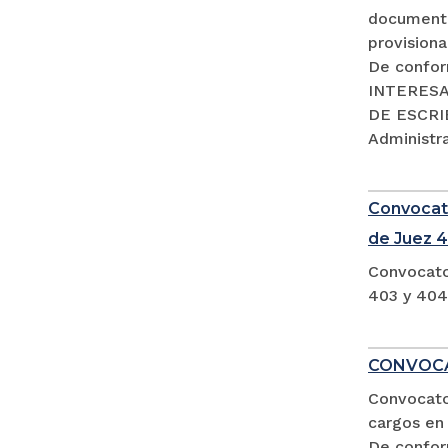
documento
provisiona
De confor
INTERESA
DE ESCRIB
Administra
Convocato
de Juez 4
Convocato
403 y 404
CONVOCA
Convocator
cargos en 
De confor