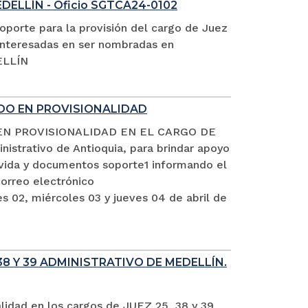
EDELLÍN - Oficio SGTCA24-0102
oporte para la provisión del cargo de Juez
s interesadas en ser nombradas en
ELLÍN
ADO EN PROVISIONALIDAD
EN PROVISIONALIDAD EN EL CARGO DE
istrativo de Antioquia, para brindar apoyo
e vida y documentos soporte1 informando el
rreo electrónico
s 02, miércoles 03 y jueves 04 de abril de
8 Y 39 ADMINISTRATIVO DE MEDELLÍN.
alidad en los cargos de JUEZ 25, 38 y 39