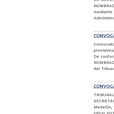
NOMBRADA
mediante 
Administra
CONVOCA
Convocato
provisiona
De confor
NOMBRADA
del Tribun
CONVOCA
TRIBUNAL
SECRETA
Medellín,
Oficio SG