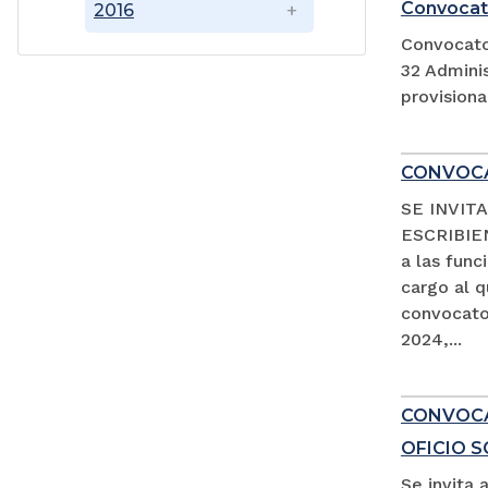
Convocat
2016
Convocato
32 Adminis
provision
CONVOCA
SE INVIT
ESCRIBIEN
a las fun
cargo al 
convocator
2024,...
CONVOCAT
OFICIO 
Se invita 