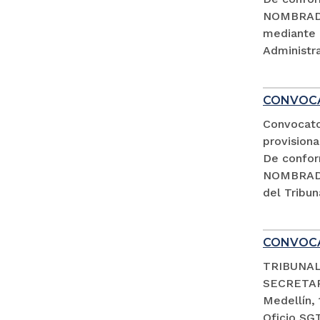
NOMBRADA
mediante 
Administra
CONVOCA
Convocato
provisiona
De confor
NOMBRADA
del Tribun
CONVOCA
TRIBUNAL
SECRETA
Medellín,
Oficio SG