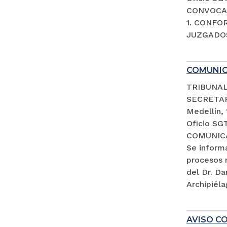
CONVOCAT
1. CONFO
JUZGADOS
COMUNI
TRIBUNAL
SECRETA
Medellín,
Oficio SG
COMUNIC
Se inform
procesos 
del Dr. D
Archipiéla
AVISO CO