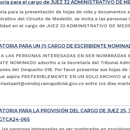
oria para el cargo de JUEZ 32 ADMINISTRATIVO DE M
ria para la presentación de hojas de vida y documentos s
trativo del Circuito de Medellín. se invita a las persona
alidad en el cargo de JUEZ 32 ADMINISTRATIVO DE MED
TORIA PARA UN (1) CARGO DE ESCRIBIENTE NOMIN
A A LAS PERSONAS INTERESADAS EN SER NOMBRADAS 
TE NOMINADO adscrito a la Secretaría del Tribunal Admin
ciones del Despacho 018. Por favor presentar sus hojas d
que aspira PREFERIBLEMENTE EN UN SOLO ARCHIVO al co
iastaant@cendoj.ramajudicial.gov.co entre los días marte
ORIA PARA LA PROVISIÓN DEL CARGO DE JUEZ 25, 3
SGTCA24-065
a las personas interesadas en ser nombradas en provision