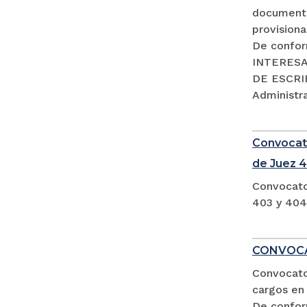
documento
provisiona
De confor
INTERESA
DE ESCRIB
Administra
Convocato
de Juez 4
Convocato
403 y 404
CONVOCA
Convocator
cargos en 
De confor