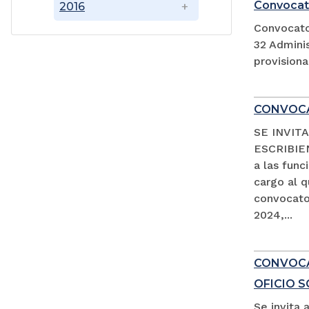
Convocat
2016
Convocato
32 Adminis
provision
CONVOCA
SE INVIT
ESCRIBIEN
a las fun
cargo al 
convocator
2024,...
CONVOCAT
OFICIO 
Se invita 