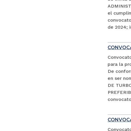
ADMINISTR
el cumpli
convocator
de 2024; i
CONVOCA
Convocato
para la pr
De conform
en ser no
DE TURBO 
PREFERIB
convocator
CONVOCA
Convocator