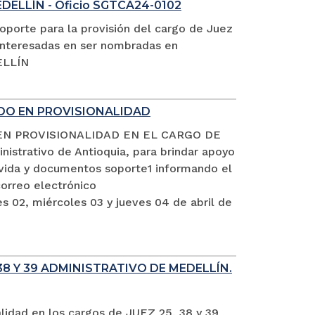
EDELLÍN - Oficio SGTCA24-0102
oporte para la provisión del cargo de Juez
s interesadas en ser nombradas en
ELLÍN
ADO EN PROVISIONALIDAD
EN PROVISIONALIDAD EN EL CARGO DE
istrativo de Antioquia, para brindar apoyo
e vida y documentos soporte1 informando el
rreo electrónico
s 02, miércoles 03 y jueves 04 de abril de
8 Y 39 ADMINISTRATIVO DE MEDELLÍN.
alidad en los cargos de JUEZ 25, 38 y 39