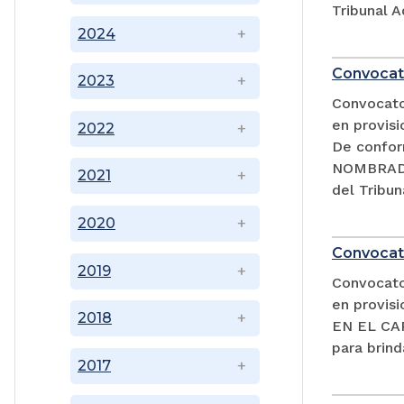
Tribunal A
2024
Convocat
2023
Convocator
en provisi
2022
De confor
NOMBRADA
2021
del Tribun
2020
Convocat
2019
Convocator
en provi
2018
EN EL CAR
para brind
2017