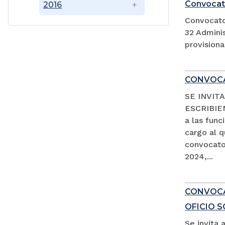
Convocat
2016
Convocato
32 Adminis
provision
CONVOCA
SE INVIT
ESCRIBIEN
a las fun
cargo al 
convocator
2024,...
CONVOCAT
OFICIO 
Se invita 