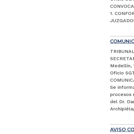
CONVOCAT
1. CONFO
JUZGADOS
COMUNI
TRIBUNAL
SECRETA
Medellín,
Oficio SG
COMUNIC
Se inform
procesos 
del Dr. D
Archipiéla
AVISO CO