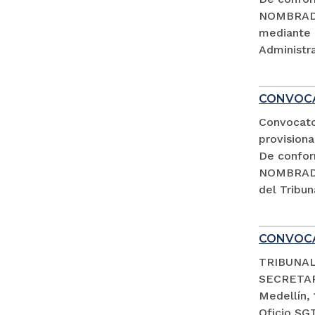
NOMBRADA
mediante 
Administra
CONVOCA
Convocato
provisiona
De confor
NOMBRADA
del Tribun
CONVOCA
TRIBUNAL
SECRETA
Medellín,
Oficio SG