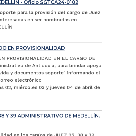
EDELLÍN - Oficio SGTCA24-0102
oporte para la provisión del cargo de Juez
s interesadas en ser nombradas en
ELLÍN
ADO EN PROVISIONALIDAD
EN PROVISIONALIDAD EN EL CARGO DE
istrativo de Antioquia, para brindar apoyo
e vida y documentos soporte1 informando el
rreo electrónico
s 02, miércoles 03 y jueves 04 de abril de
8 Y 39 ADMINISTRATIVO DE MEDELLÍN.
alidad en los cargos de JUEZ 25, 38 y 39