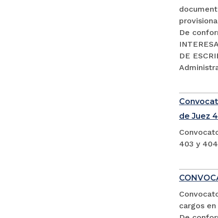
documento
provisiona
De confor
INTERESA
DE ESCRIB
Administra
Convocato
de Juez 4
Convocato
403 y 404
CONVOCA
Convocator
cargos en 
De confor