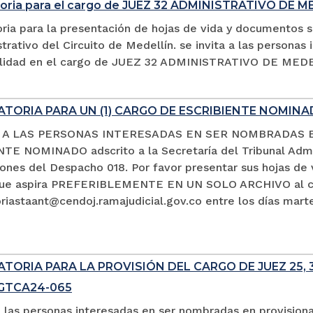
oria para el cargo de JUEZ 32 ADMINISTRATIVO DE M
ria para la presentación de hojas de vida y documentos s
trativo del Circuito de Medellín. se invita a las persona
alidad en el cargo de JUEZ 32 ADMINISTRATIVO DE MED
TORIA PARA UN (1) CARGO DE ESCRIBIENTE NOMIN
A A LAS PERSONAS INTERESADAS EN SER NOMBRADAS 
TE NOMINADO adscrito a la Secretaría del Tribunal Admin
ciones del Despacho 018. Por favor presentar sus hojas d
que aspira PREFERIBLEMENTE EN UN SOLO ARCHIVO al co
iastaant@cendoj.ramajudicial.gov.co entre los días marte
ORIA PARA LA PROVISIÓN DEL CARGO DE JUEZ 25, 3
SGTCA24-065
a las personas interesadas en ser nombradas en provision