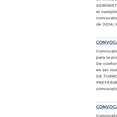
ADMINISTR
el cumpli
convocator
de 2024; i
CONVOCA
Convocato
para la pr
De conform
en ser no
DE TURBO 
PREFERIB
convocator
CONVOCA
Convocator