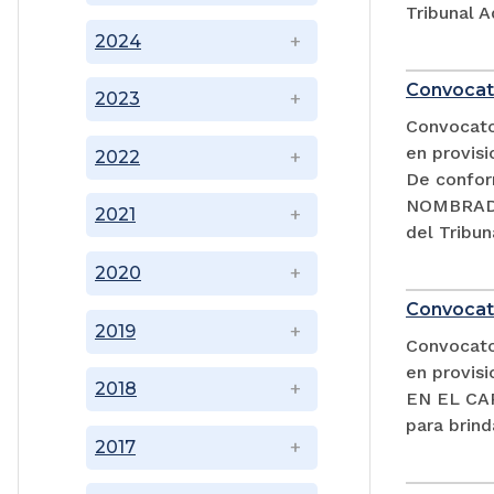
Tribunal A
2024
Convocat
2023
Convocator
en provisi
2022
De confor
NOMBRADA
2021
del Tribun
2020
Convocat
2019
Convocator
en provi
2018
EN EL CAR
para brind
2017