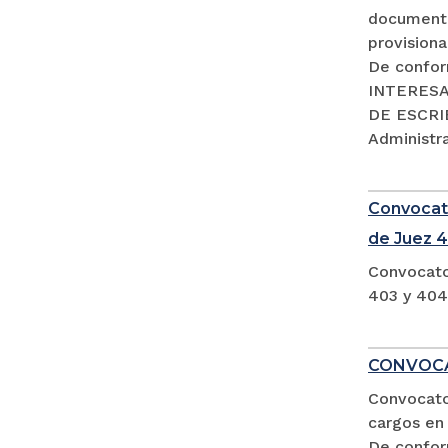
documento
provisiona
De confor
INTERESA
DE ESCRIB
Administra
Convocato
de Juez 4
Convocato
403 y 404
CONVOCA
Convocator
cargos en 
De confor