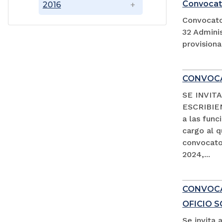
Convocat
2016
Convocato
32 Adminis
provision
CONVOCA
SE INVIT
ESCRIBIEN
a las fun
cargo al 
convocator
2024,...
CONVOCAT
OFICIO 
Se invita 