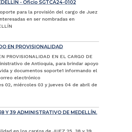
EDELLÍN - Oficio SGTCA24-0102
oporte para la provisión del cargo de Juez
s interesadas en ser nombradas en
ELLÍN
ADO EN PROVISIONALIDAD
EN PROVISIONALIDAD EN EL CARGO DE
istrativo de Antioquia, para brindar apoyo
e vida y documentos soporte1 informando el
rreo electrónico
s 02, miércoles 03 y jueves 04 de abril de
8 Y 39 ADMINISTRATIVO DE MEDELLÍN.
alidad en los cargos de JUEZ 25, 38 y 39