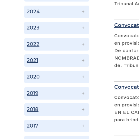
Tribunal A
2024
Convocat
2023
Convocator
en provisi
2022
De confor
NOMBRADA
2021
del Tribun
2020
Convocat
2019
Convocator
en provi
2018
EN EL CAR
para brind
2017