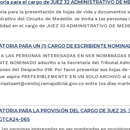
oria para el cargo de JUEZ 32 ADMINISTRATIVO DE M
ria para la presentación de hojas de vida y documentos s
trativo del Circuito de Medellín. se invita a las persona
alidad en el cargo de JUEZ 32 ADMINISTRATIVO DE MED
TORIA PARA UN (1) CARGO DE ESCRIBIENTE NOMIN
A A LAS PERSONAS INTERESADAS EN SER NOMBRADAS 
TE NOMINADO adscrito a la Secretaría del Tribunal Admin
ciones del Despacho 018. Por favor presentar sus hojas d
que aspira PREFERIBLEMENTE EN UN SOLO ARCHIVO al co
iastaant@cendoj.ramajudicial.gov.co entre los días marte
ORIA PARA LA PROVISIÓN DEL CARGO DE JUEZ 25, 3
SGTCA24-065
a las personas interesadas en ser nombradas en provision