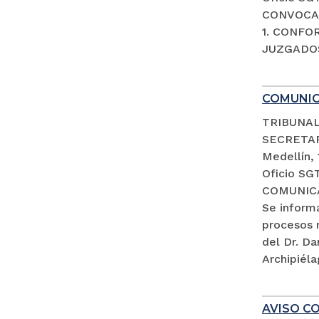
CONVOCAT
1. CONFO
JUZGADOS
COMUNI
TRIBUNAL
SECRETA
Medellín,
Oficio SG
COMUNIC
Se inform
procesos 
del Dr. D
Archipiéla
AVISO CO