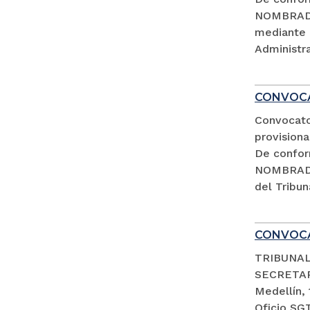
NOMBRADA
mediante 
Administra
CONVOCA
Convocato
provisiona
De confor
NOMBRADA
del Tribun
CONVOCA
TRIBUNAL
SECRETA
Medellín,
Oficio SG