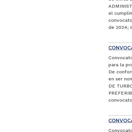
ADMINISTR
el cumpli
convocator
de 2024; i
CONVOCA
Convocato
para la pr
De conform
en ser no
DE TURBO 
PREFERIB
convocator
CONVOCA
Convocator