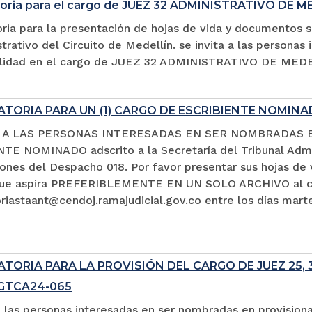
oria para el cargo de JUEZ 32 ADMINISTRATIVO DE M
ria para la presentación de hojas de vida y documentos s
trativo del Circuito de Medellín. se invita a las persona
alidad en el cargo de JUEZ 32 ADMINISTRATIVO DE MED
TORIA PARA UN (1) CARGO DE ESCRIBIENTE NOMIN
A A LAS PERSONAS INTERESADAS EN SER NOMBRADAS 
TE NOMINADO adscrito a la Secretaría del Tribunal Admin
ciones del Despacho 018. Por favor presentar sus hojas d
que aspira PREFERIBLEMENTE EN UN SOLO ARCHIVO al co
iastaant@cendoj.ramajudicial.gov.co entre los días marte
ORIA PARA LA PROVISIÓN DEL CARGO DE JUEZ 25, 3
SGTCA24-065
a las personas interesadas en ser nombradas en provision