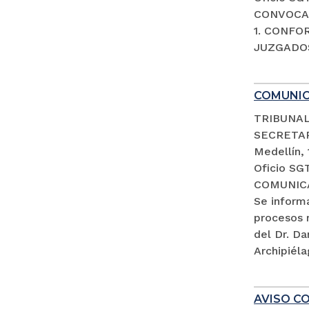
CONVOCAT
1. CONFO
JUZGADOS
COMUNI
TRIBUNAL
SECRETA
Medellín,
Oficio SG
COMUNIC
Se inform
procesos 
del Dr. D
Archipiéla
AVISO CO