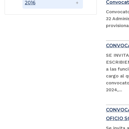
Convocat
2016
Convocato
32 Adminis
provision
CONVOCA
SE INVIT
ESCRIBIEN
a las fun
cargo al 
convocator
2024,...
CONVOCAT
OFICIO 
Se invita 