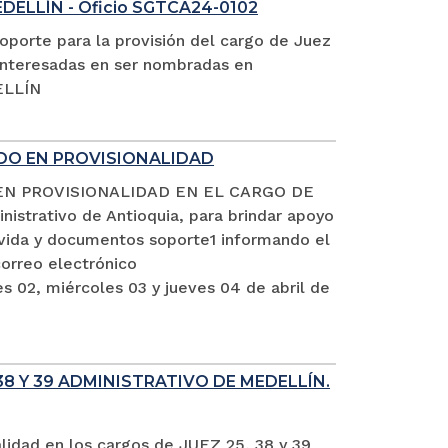
EDELLÍN - Oficio SGTCA24-0102
oporte para la provisión del cargo de Juez
s interesadas en ser nombradas en
ELLÍN
ADO EN PROVISIONALIDAD
EN PROVISIONALIDAD EN EL CARGO DE
istrativo de Antioquia, para brindar apoyo
e vida y documentos soporte1 informando el
rreo electrónico
s 02, miércoles 03 y jueves 04 de abril de
8 Y 39 ADMINISTRATIVO DE MEDELLÍN.
alidad en los cargos de JUEZ 25, 38 y 39