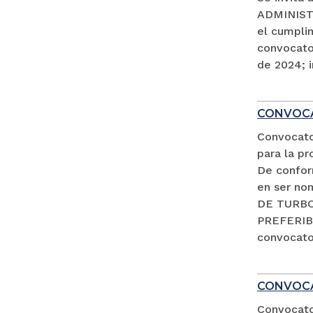
ADMINISTR
el cumpli
convocator
de 2024; i
CONVOCA
Convocato
para la pr
De conform
en ser no
DE TURBO 
PREFERIB
convocator
CONVOCA
Convocator