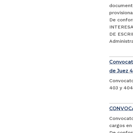
documento
provisiona
De confor
INTERESA
DE ESCRIB
Administra
Convocato
de Juez 4
Convocato
403 y 404
CONVOCA
Convocator
cargos en 
De confor