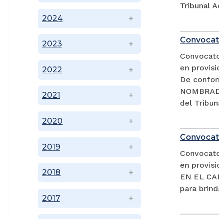
Tribunal A
2024
Convocat
2023
Convocator
en provisi
2022
De confor
NOMBRADA
2021
del Tribun
2020
Convocat
2019
Convocator
en provi
2018
EN EL CAR
para brind
2017