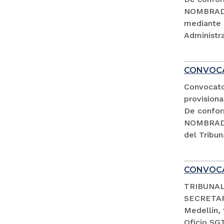
NOMBRADA
mediante 
Administra
CONVOCA
Convocato
provisiona
De confor
NOMBRADA
del Tribun
CONVOCA
TRIBUNAL
SECRETA
Medellín,
Oficio SG