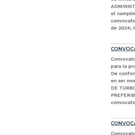
ADMINISTR
el cumpli
convocator
de 2024; i
CONVOCA
Convocato
para la pr
De conform
en ser no
DE TURBO 
PREFERIB
convocator
CONVOCA
Convocator