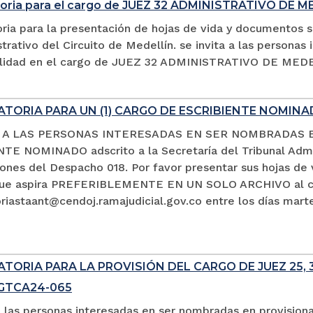
oria para el cargo de JUEZ 32 ADMINISTRATIVO DE M
ria para la presentación de hojas de vida y documentos s
trativo del Circuito de Medellín. se invita a las persona
alidad en el cargo de JUEZ 32 ADMINISTRATIVO DE MED
TORIA PARA UN (1) CARGO DE ESCRIBIENTE NOMIN
A A LAS PERSONAS INTERESADAS EN SER NOMBRADAS 
TE NOMINADO adscrito a la Secretaría del Tribunal Admin
ciones del Despacho 018. Por favor presentar sus hojas d
que aspira PREFERIBLEMENTE EN UN SOLO ARCHIVO al co
iastaant@cendoj.ramajudicial.gov.co entre los días marte
ORIA PARA LA PROVISIÓN DEL CARGO DE JUEZ 25, 3
SGTCA24-065
a las personas interesadas en ser nombradas en provision