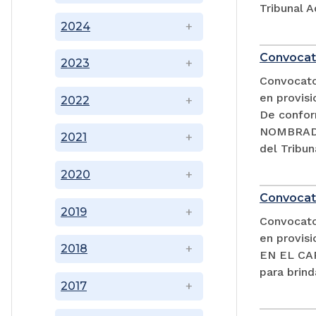
Tribunal A
2024
Convocat
2023
Convocator
en provisi
2022
De confor
NOMBRADA
2021
del Tribun
2020
Convocat
2019
Convocator
en provi
2018
EN EL CAR
para brind
2017