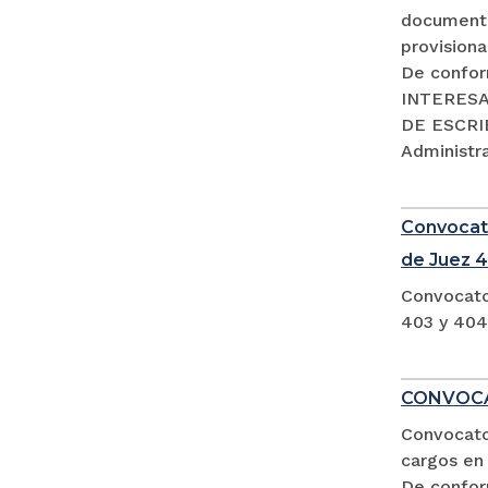
documento
provisiona
De confor
INTERESA
DE ESCRIB
Administra
Convocato
de Juez 4
Convocato
403 y 404
CONVOCA
Convocator
cargos en 
De confor