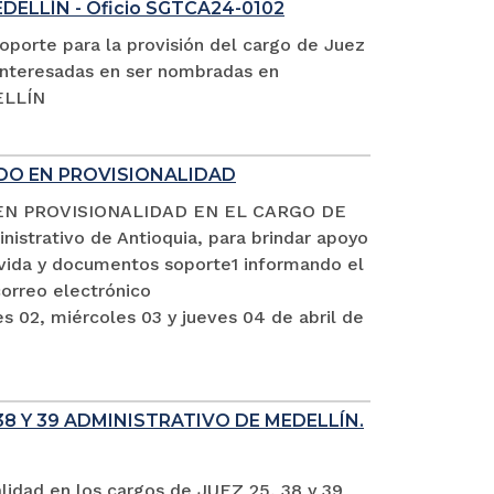
EDELLÍN - Oficio SGTCA24-0102
oporte para la provisión del cargo de Juez
s interesadas en ser nombradas en
ELLÍN
ADO EN PROVISIONALIDAD
EN PROVISIONALIDAD EN EL CARGO DE
istrativo de Antioquia, para brindar apoyo
e vida y documentos soporte1 informando el
rreo electrónico
s 02, miércoles 03 y jueves 04 de abril de
8 Y 39 ADMINISTRATIVO DE MEDELLÍN.
alidad en los cargos de JUEZ 25, 38 y 39