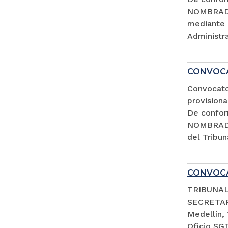
NOMBRADA
mediante 
Administra
CONVOCA
Convocato
provisiona
De confor
NOMBRADA
del Tribun
CONVOCA
TRIBUNAL
SECRETA
Medellín,
Oficio SG