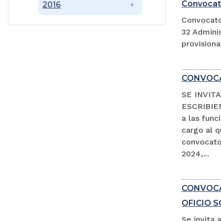
Convocat
2016
Convocato
32 Adminis
provision
CONVOCA
SE INVIT
ESCRIBIEN
a las fun
cargo al 
convocator
2024,...
CONVOCAT
OFICIO 
Se invita 