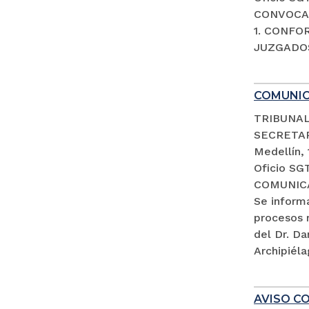
CONVOCAT
1. CONFO
JUZGADOS
COMUNI
TRIBUNAL
SECRETA
Medellín,
Oficio SG
COMUNIC
Se inform
procesos 
del Dr. D
Archipiéla
AVISO CO