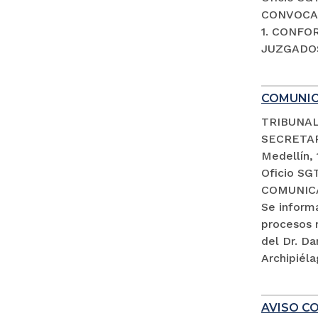
CONVOCAT
1. CONFO
JUZGADOS
COMUNI
TRIBUNAL
SECRETA
Medellín,
Oficio SG
COMUNIC
Se inform
procesos 
del Dr. D
Archipiéla
AVISO CO