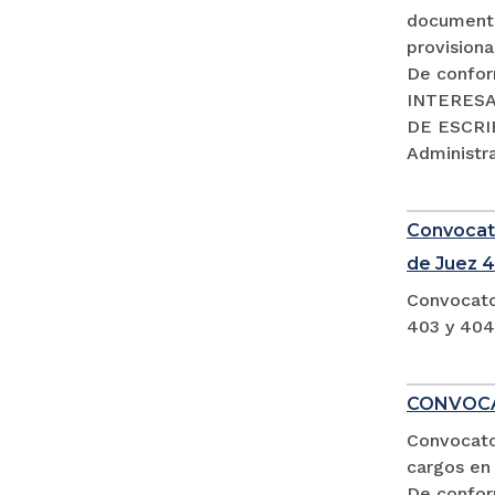
documento
provisiona
De confor
INTERESA
DE ESCRIB
Administra
Convocato
de Juez 4
Convocato
403 y 404
CONVOCA
Convocator
cargos en 
De confor