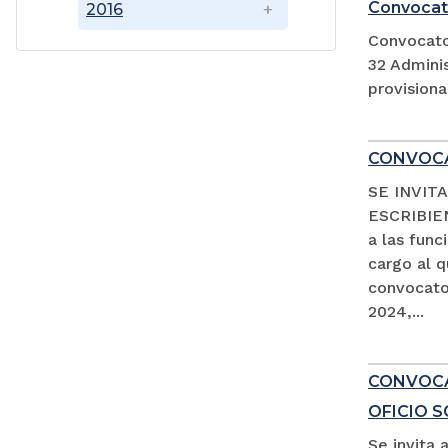
Convocat
2016
Convocato
32 Adminis
provision
CONVOCA
SE INVIT
ESCRIBIEN
a las fun
cargo al 
convocator
2024,...
CONVOCAT
OFICIO 
Se invita 