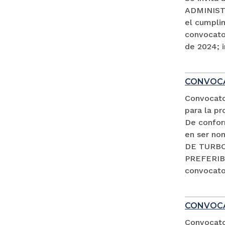
ADMINISTR
el cumpli
convocator
de 2024; i
CONVOCA
Convocato
para la pr
De conform
en ser no
DE TURBO 
PREFERIB
convocator
CONVOCA
Convocator