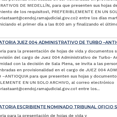
ATIVOS DE MEDELLÍN, para que presenten sus hojas de 
miento de los requisitos1, PREFERIBLEMENTE EN UN SOL
iastaant@cendoj.ramajudicial.gov.co2 entre los días mart
niciando el primer día a las 8:00 am y finalizando el últim
TORIA JUEZ 004 ADMINISTRATIVO DE TURBO –ANTI
ria para la presentación de hojas de vida y documentos 
ovisión del cargo de Juez 004 Administrativo de Turbo- An
idad con la decisión de Sala Plena, se invita a las perso
mbradas en provisionalidad en el cargo de JUEZ 004 A
–ANTIOQUIA para que presenten sus hojas y documento
LEMENTE EN UN SOLO ARCHIVO, al correo electrónico
iastaant@cendoj.ramajudicial.gov.co1 entre los...
TORIA ESCRIBIENTE NOMINADO TRIBUNAL OFICIO 
ia para la presentación de hojas de vida y