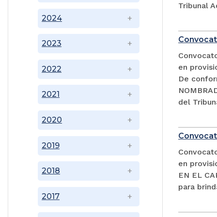
Tribunal A
2024
Convocat
2023
Convocator
en provisi
2022
De confor
NOMBRADA
2021
del Tribun
2020
Convocat
2019
Convocator
en provi
2018
EN EL CAR
para brind
2017