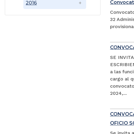
Convocat
2016
Convocato
32 Adminis
provision
CONVOCA
SE INVIT
ESCRIBIEN
a las fun
cargo al 
convocator
2024,...
CONVOCAT
OFICIO 
Se invita 