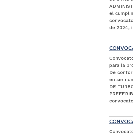
ADMINISTR
el cumpli
convocator
de 2024; i
CONVOCA
Convocato
para la pr
De conform
en ser no
DE TURBO 
PREFERIB
convocator
CONVOCA
Convocator