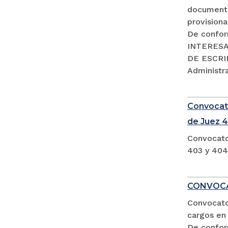
documento
provisiona
De confor
INTERESA
DE ESCRIB
Administra
Convocato
de Juez 4
Convocato
403 y 404
CONVOCA
Convocator
cargos en 
De confor