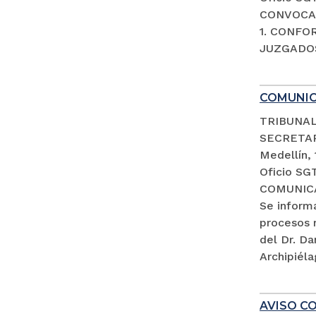
CONVOCAT
1. CONFO
JUZGADOS
COMUNI
TRIBUNAL
SECRETA
Medellín,
Oficio SG
COMUNIC
Se inform
procesos 
del Dr. D
Archipiéla
AVISO CO