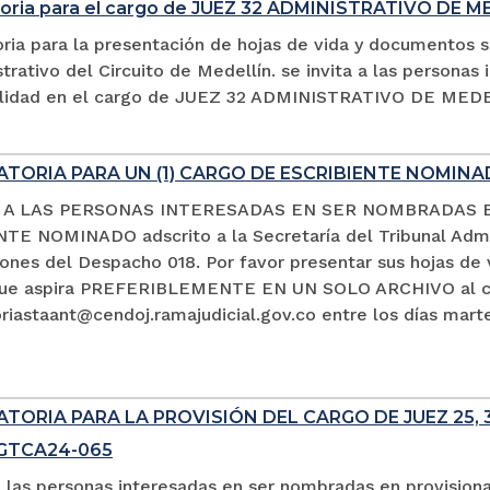
oria para el cargo de JUEZ 32 ADMINISTRATIVO DE M
ria para la presentación de hojas de vida y documentos s
trativo del Circuito de Medellín. se invita a las persona
alidad en el cargo de JUEZ 32 ADMINISTRATIVO DE MED
TORIA PARA UN (1) CARGO DE ESCRIBIENTE NOMIN
A A LAS PERSONAS INTERESADAS EN SER NOMBRADAS 
TE NOMINADO adscrito a la Secretaría del Tribunal Admin
ciones del Despacho 018. Por favor presentar sus hojas d
que aspira PREFERIBLEMENTE EN UN SOLO ARCHIVO al co
iastaant@cendoj.ramajudicial.gov.co entre los días marte
ORIA PARA LA PROVISIÓN DEL CARGO DE JUEZ 25, 3
SGTCA24-065
a las personas interesadas en ser nombradas en provision