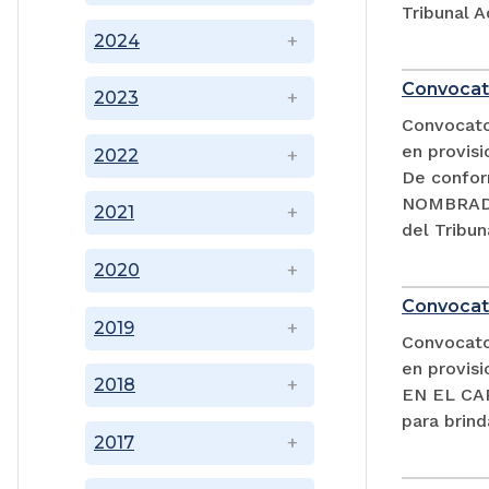
Tribunal A
2024
Convocat
2023
Convocator
en provisi
2022
De confor
NOMBRADA
2021
del Tribun
2020
Convocat
2019
Convocator
en provi
2018
EN EL CAR
para brind
2017