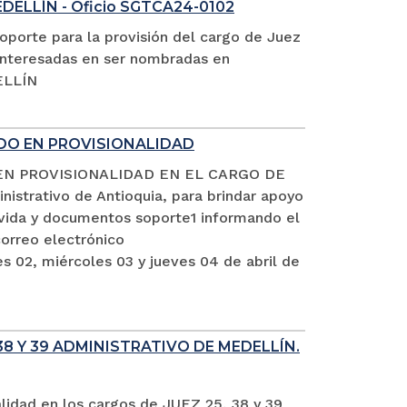
EDELLÍN - Oficio SGTCA24-0102
oporte para la provisión del cargo de Juez
s interesadas en ser nombradas en
ELLÍN
ADO EN PROVISIONALIDAD
EN PROVISIONALIDAD EN EL CARGO DE
istrativo de Antioquia, para brindar apoyo
e vida y documentos soporte1 informando el
rreo electrónico
s 02, miércoles 03 y jueves 04 de abril de
8 Y 39 ADMINISTRATIVO DE MEDELLÍN.
alidad en los cargos de JUEZ 25, 38 y 39