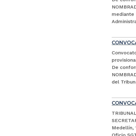
NOMBRADA
mediante 
Administra
CONVOCA
Convocato
provisiona
De confor
NOMBRADA
del Tribun
CONVOCA
TRIBUNAL
SECRETA
Medellín,
Oficio SG