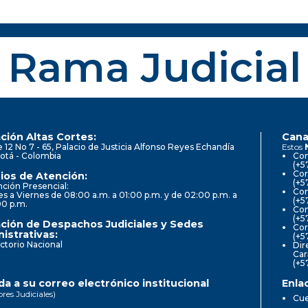
Rama Judicial
ción Altas Cortes:
Cana
e 12 No 7 - 65, Palacio de Justicia Alfonso Reyes Echandía
Estos
otá - Colombia
Con
(+5
Cor
ios de Atención:
(+5
ción Presencial:
Con
s a Viernes de 08:00 a.m. a 01:00 p.m. y de 02:00 p.m. a
(+5
00 p.m.
Com
(+5
ción de Despachos Judiciales y Sedes
Cor
istrativas:
(+5
ctorio Nacional
Dir
Car
(+5
a a su correo electrónico institucional
Enla
ores Judiciales)
Cue