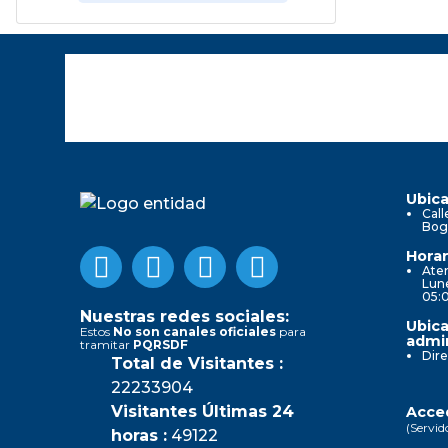
Ubica
Call
Bog
Horar
Aten
Lune
05:
Nuestras redes sociales:
Ubica
Estos
No son canales oficiales
para
admin
tramitar
PQRSDF
Dire
Total de Visitantes :
22233904
Visitantes Últimas 24
Acced
(Servid
horas :
49122