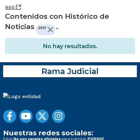
(Abre una nueva ventana)
RSS
Contenidos con Histórico de
Noticias
.
2011
No hay resultados.
Rama Judicial
Nuestras redes sociales:
Estos
para tramitar
No son canales oficiales
PQRSDF