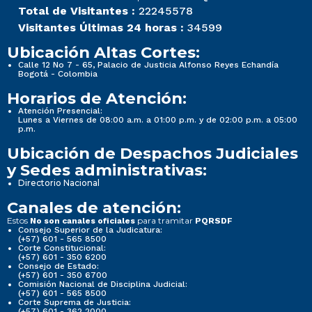
Total de Visitantes :
22245578
Visitantes Últimas 24 horas :
34599
Ubicación Altas Cortes:
Calle 12 No 7 - 65, Palacio de Justicia Alfonso Reyes Echandía
Bogotá - Colombia
Horarios de Atención:
Atención Presencial:
Lunes a Viernes de 08:00 a.m. a 01:00 p.m. y de 02:00 p.m. a 05:00
p.m.
Ubicación de Despachos Judiciales
y Sedes administrativas:
Directorio Nacional
Canales de atención:
Estos
para tramitar
No son canales oficiales
PQRSDF
Consejo Superior de la Judicatura:
(+57) 601 - 565 8500
Corte Constitucional:
(+57) 601 - 350 6200
Consejo de Estado:
(+57) 601 - 350 6700
Comisión Nacional de Disciplina Judicial:
(+57) 601 - 565 8500
Corte Suprema de Justicia:
(+57) 601 - 362 2000