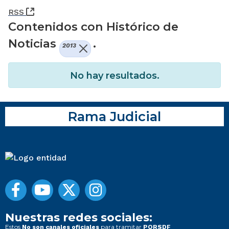
(Abre una nueva ventana)
RSS
Contenidos con Histórico de
Noticias
.
2013
No hay resultados.
Rama Judicial
Nuestras redes sociales:
Estos
para tramitar
No son canales oficiales
PQRSDF