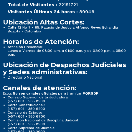
Total de Visitantes :
22191721
Visitantes Últimas 24 horas :
89946
Ubicación Altas Cortes:
Calle 12 No 7 - 65, Palacio de Justicia Alfonso Reyes Echandía
Bogotá - Colombia
Horarios de Atención:
Atención Presencial:
Lunes a Viernes de 08:00 a.m. a 01:00 p.m. y de 02:00 p.m. a 05:00
p.m.
Ubicación de Despachos Judiciales
y Sedes administrativas:
Directorio Nacional
Canales de atención:
Estos
para tramitar
No son canales oficiales
PQRSDF
Consejo Superior de la Judicatura:
(+57) 601 - 565 8500
Corte Constitucional:
(+57) 601 - 350 6200
Consejo de Estado:
(+57) 601 - 350 6700
Comisión Nacional de Disciplina Judicial:
(+57) 601 - 565 8500
Corte Suprema de Justicia:
(+57) 601 - 362 2000