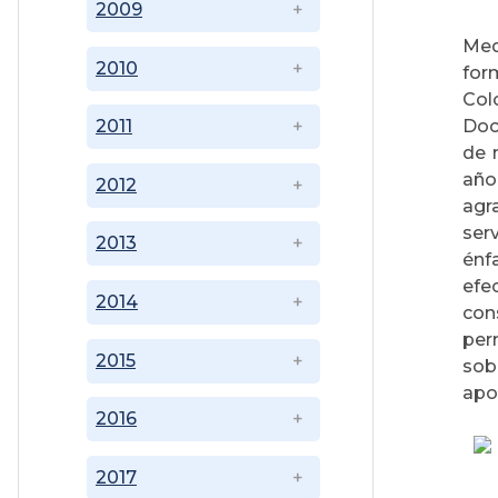
2009
Med
2010
for
Col
Doc
2011
de 
año
2012
agr
ser
2013
énf
efe
2014
con
per
2015
sob
apo
2016
2017