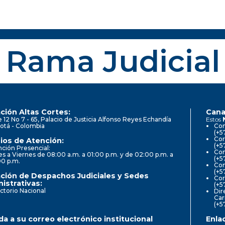
Rama Judicial
ción Altas Cortes:
Cana
e 12 No 7 - 65, Palacio de Justicia Alfonso Reyes Echandía
Estos
otá - Colombia
Con
(+5
Cor
ios de Atención:
(+5
ción Presencial:
Con
s a Viernes de 08:00 a.m. a 01:00 p.m. y de 02:00 p.m. a
(+5
00 p.m.
Com
(+5
ción de Despachos Judiciales y Sedes
Cor
istrativas:
(+5
ctorio Nacional
Dir
Car
(+5
a a su correo electrónico institucional
Enla