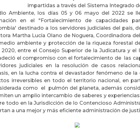
impartidas a través del Sistema Integrado de
io Ambiente, los días 05 y 06 mayo del 2022 se lle
mación en el "Fortalecimiento de capacidades par
ombia' destinado a los servidores judiciales del país,
tora Martha Lucía Olano de Noguera, Coordinadora del
medio ambiente y protección de la riqueza forestal de
 2020, entre el Consejo Superior de la Judicatura y el 
adeció el compromiso con el fortalecimiento de las ca
vidores judiciales en la resolución de casos relaci
asis, en la lucha contra el devastador fenómeno de la
ctos irreversibles en todo el territorio nacional, en pa
siderada como el pulmón del planeta, además consi
miten un amplio intercambio de saberes y experiencias 
re todo en la Jurisdicción de lo Contencioso Administrati
rtan a una mejor y más eficiente administración de justi