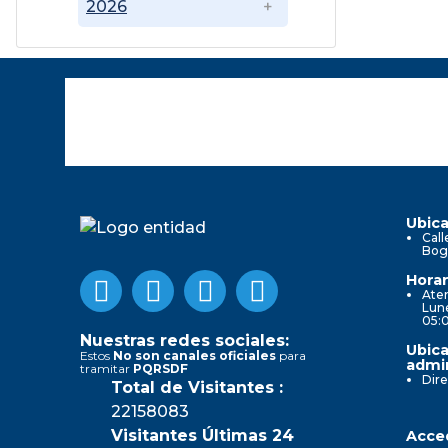
2026
Ubica
Call
Bog
Horar
Aten
Lune
05:
Nuestras redes sociales:
Ubica
Estos
No son canales oficiales
para
admin
tramitar
PQRSDF
Dire
Total de Visitantes :
22158083
Visitantes Últimas 24
Acced