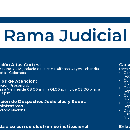
Rama Judicial
ción Altas Cortes:
Cana
e 12 No 7 - 65, Palacio de Justicia Alfonso Reyes Echandía
Estos
otá - Colombia
Con
(+5
Cor
ios de Atención:
(+5
ción Presencial:
Con
s a Viernes de 08:00 a.m. a 01:00 p.m. y de 02:00 p.m. a
(+5
00 p.m.
Com
(+5
ción de Despachos Judiciales y Sedes
Cor
istrativas:
(+5
ctorio Nacional
Dir
Car
(+5
a a su correo electrónico institucional
Enla