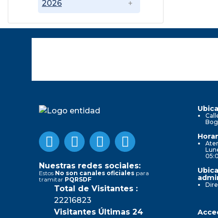
2026
Ubica
Call
Bog
Horar
Aten
Lune
05:
Nuestras redes sociales:
Ubica
Estos
No son canales oficiales
para
admin
tramitar
PQRSDF
Dire
Total de Visitantes :
22216823
Visitantes Últimas 24
Acced