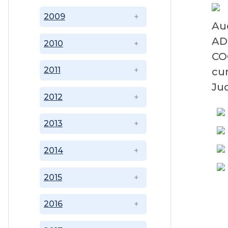
2009
Au
AD
2010
CO
2011
cu
Jud
2012
2013
2014
2015
2016