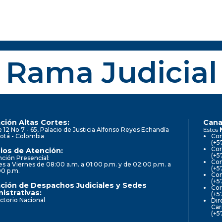
Rama Judicial
ción Altas Cortes:
Cana
e 12 No 7 - 65, Palacio de Justicia Alfonso Reyes Echandía
Estos
otá - Colombia
Con
(+5
Cor
ios de Atención:
(+5
ción Presencial:
Con
s a Viernes de 08:00 a.m. a 01:00 p.m. y de 02:00 p.m. a
(+5
00 p.m.
Com
(+5
ción de Despachos Judiciales y Sedes
Cor
istrativas:
(+5
ctorio Nacional
Dir
Car
(+5