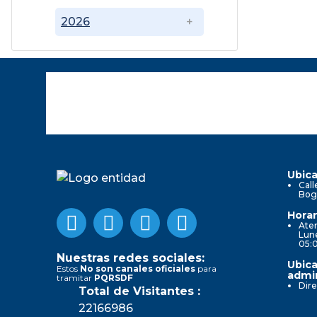
2026
Ubica
Call
Bog
Horar
Aten
Lune
05:
Nuestras redes sociales:
Ubica
Estos
No son canales oficiales
para
admin
tramitar
PQRSDF
Dire
Total de Visitantes :
22166986