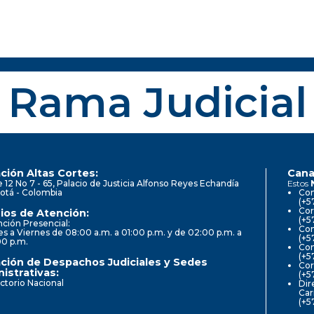
Rama Judicial
ción Altas Cortes:
Cana
e 12 No 7 - 65, Palacio de Justicia Alfonso Reyes Echandía
Estos
otá - Colombia
Con
(+5
Cor
ios de Atención:
(+5
ción Presencial:
Con
s a Viernes de 08:00 a.m. a 01:00 p.m. y de 02:00 p.m. a
(+5
00 p.m.
Com
(+5
ción de Despachos Judiciales y Sedes
Cor
istrativas:
(+5
ctorio Nacional
Dir
Car
(+5