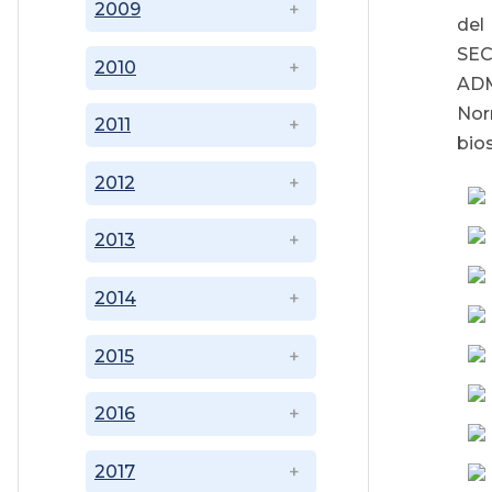
2009
de
SEC
2010
ADM
Nor
2011
bio
2012
2013
2014
2015
2016
2017