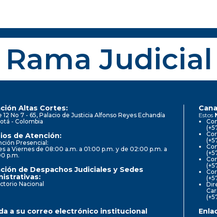
Rama Judicial
ción Altas Cortes:
Cana
e 12 No 7 - 65, Palacio de Justicia Alfonso Reyes Echandía
Estos
otá - Colombia
Con
(+5
Cor
ios de Atención:
(+5
ción Presencial:
Con
s a Viernes de 08:00 a.m. a 01:00 p.m. y de 02:00 p.m. a
(+5
00 p.m.
Com
(+5
ción de Despachos Judiciales y Sedes
Cor
istrativas:
(+5
ctorio Nacional
Dir
Car
(+5
a a su correo electrónico institucional
Enla