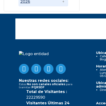
2026
Ubica
Call
Bog
Horar
Aten
Lune
05:
Nuestras redes sociales:
Ubica
Estos
No son canales oficiales
para
admin
tramitar
PQRSDF
Dire
Total de Visitantes :
22229590
Visitantes Últimas 24
Acced