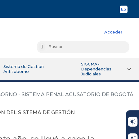
ES
Spani
Acceder
Busc
Buscar
SIGCMA -
Sistema de Gestión
Dependencias
Antisoborno
Judiciales
BORNO - SISTEMA PENAL ACUSATORIO DE BOGOTÁ
N DEL SISTEMA DE GESTIÓN
nte año, se llevó a cabo la