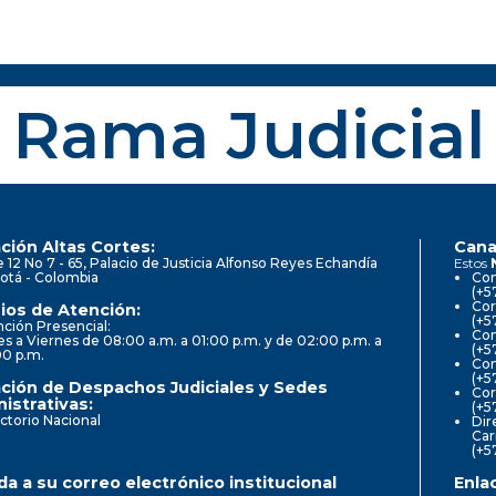
Rama Judicial
ción Altas Cortes:
Cana
e 12 No 7 - 65, Palacio de Justicia Alfonso Reyes Echandía
Estos
otá - Colombia
Con
(+5
Cor
ios de Atención:
(+5
ción Presencial:
Con
s a Viernes de 08:00 a.m. a 01:00 p.m. y de 02:00 p.m. a
(+5
00 p.m.
Com
(+5
ción de Despachos Judiciales y Sedes
Cor
istrativas:
(+5
ctorio Nacional
Dir
Car
(+5
a a su correo electrónico institucional
Enla