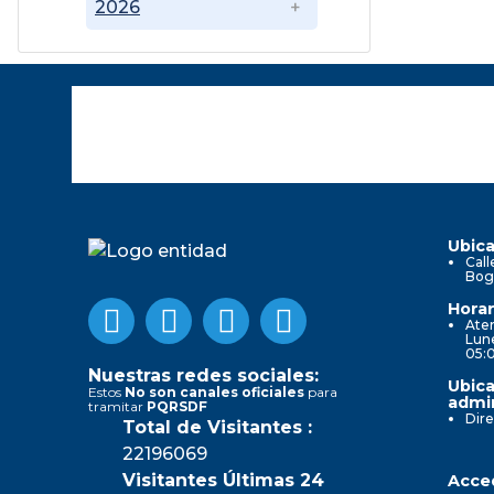
2026
Ubica
Call
Bog
Horar
Aten
Lune
05:
Nuestras redes sociales:
Ubica
Estos
No son canales oficiales
para
admin
tramitar
PQRSDF
Dire
Total de Visitantes :
22196069
Visitantes Últimas 24
Acced