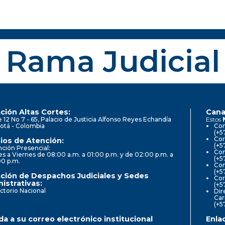
Rama Judicial
ción Altas Cortes:
Cana
e 12 No 7 - 65, Palacio de Justicia Alfonso Reyes Echandía
Estos
otá - Colombia
Con
(+5
Cor
ios de Atención:
(+5
ción Presencial:
Con
s a Viernes de 08:00 a.m. a 01:00 p.m. y de 02:00 p.m. a
(+5
00 p.m.
Com
(+5
ción de Despachos Judiciales y Sedes
Cor
istrativas:
(+5
ctorio Nacional
Dir
Car
(+5
a a su correo electrónico institucional
Enla