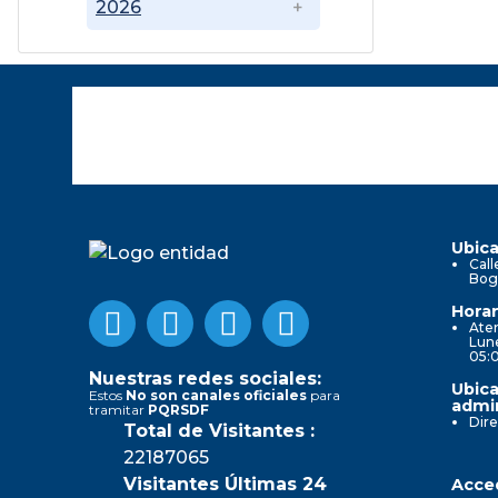
2026
Ubica
Call
Bog
Horar
Aten
Lune
05:
Nuestras redes sociales:
Ubica
Estos
No son canales oficiales
para
admin
tramitar
PQRSDF
Dire
Total de Visitantes :
22187065
Visitantes Últimas 24
Acced