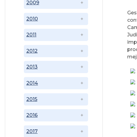
2009
Ges
2010
con
Cam
Judi
2011
imp
pro
2012
mej
2013
2014
2015
2016
2017