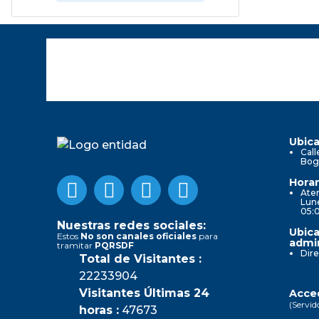
Ubica
Call
Bog
Horar
Aten
Lune
05:
Nuestras redes sociales:
Ubica
Estos
No son canales oficiales
para
admin
tramitar
PQRSDF
Dire
Total de Visitantes :
22233904
Visitantes Últimas 24
Acced
(Servid
horas :
47673