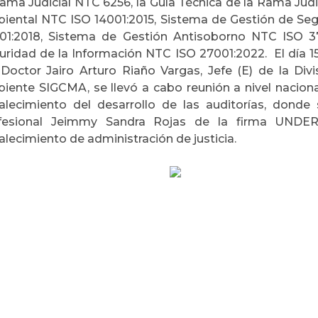
Rama Judicial NTC 6256, la Guía Técnica de la Rama Jud
iental NTC ISO 14001:2015, Sistema de Gestión de Seg
01:2018, Sistema de Gestión Antisoborno NTC ISO 37
uridad de la Información NTC ISO 27001:2022. El día 1
 Doctor Jairo Arturo Riaño Vargas, Jefe (E) de la Di
iente SIGCMA, se llevó a cabo reunión a nivel nacional 
talecimiento del desarrollo de las auditorías, donde
fesional Jeimmy Sandra Rojas de la firma UNDE
alecimiento de administración de justicia.