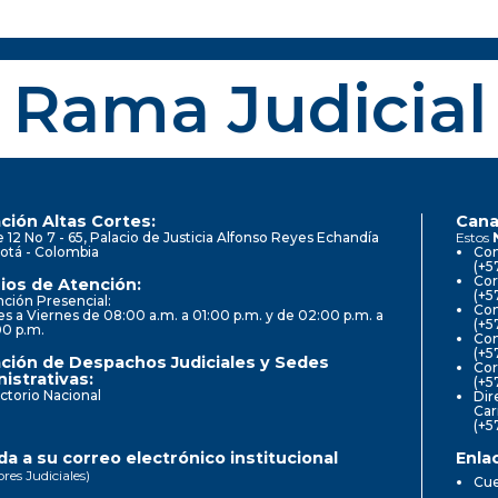
Rama Judicial
ción Altas Cortes:
Cana
e 12 No 7 - 65, Palacio de Justicia Alfonso Reyes Echandía
Estos
otá - Colombia
Con
(+5
Cor
ios de Atención:
(+5
ción Presencial:
Con
s a Viernes de 08:00 a.m. a 01:00 p.m. y de 02:00 p.m. a
(+5
00 p.m.
Com
(+5
ción de Despachos Judiciales y Sedes
Cor
istrativas:
(+5
ctorio Nacional
Dir
Car
(+5
a a su correo electrónico institucional
Enla
ores Judiciales)
Cue