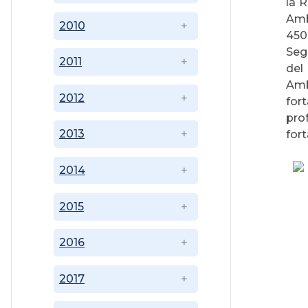
la 
Amb
2010
450
Seg
2011
del
Amb
2012
for
pro
2013
fort
2014
2015
2016
2017