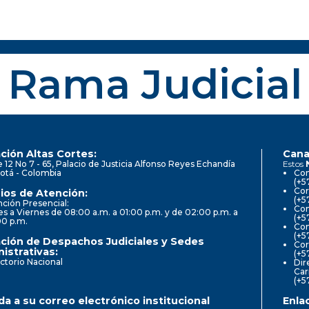
Rama Judicial
ción Altas Cortes:
Cana
e 12 No 7 - 65, Palacio de Justicia Alfonso Reyes Echandía
Estos
otá - Colombia
Con
(+5
Cor
ios de Atención:
(+5
ción Presencial:
Con
s a Viernes de 08:00 a.m. a 01:00 p.m. y de 02:00 p.m. a
(+5
00 p.m.
Com
(+5
ción de Despachos Judiciales y Sedes
Cor
istrativas:
(+5
ctorio Nacional
Dir
Car
(+5
a a su correo electrónico institucional
Enla