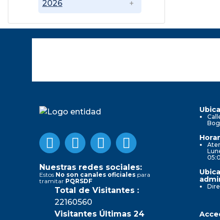
2026
Ubica
Call
Bog
Horar
Aten
Lune
05:
Nuestras redes sociales:
Ubica
Estos
No son canales oficiales
para
admin
tramitar
PQRSDF
Dire
Total de Visitantes :
22160560
Visitantes Últimas 24
Acced