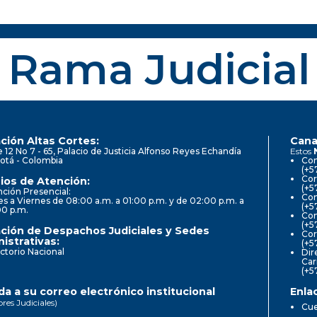
Rama Judicial
ción Altas Cortes:
Cana
e 12 No 7 - 65, Palacio de Justicia Alfonso Reyes Echandía
Estos
otá - Colombia
Con
(+5
Cor
ios de Atención:
(+5
ción Presencial:
Con
s a Viernes de 08:00 a.m. a 01:00 p.m. y de 02:00 p.m. a
(+5
00 p.m.
Com
(+5
ción de Despachos Judiciales y Sedes
Cor
istrativas:
(+5
ctorio Nacional
Dir
Car
(+5
a a su correo electrónico institucional
Enla
ores Judiciales)
Cue