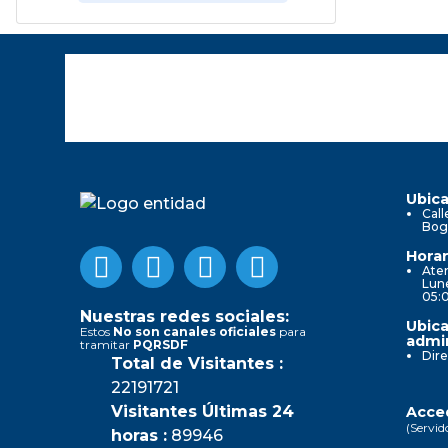
Ubica
Call
Bog
Horar
Aten
Lune
05:
Nuestras redes sociales:
Ubica
Estos
No son canales oficiales
para
admin
tramitar
PQRSDF
Dire
Total de Visitantes :
22191721
Visitantes Últimas 24
Acced
(Servid
horas :
89946