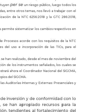
per se
tituyen
un riesgo público, luego todos los
udas, entre otros temas, nos llevó a trabajar con el
lización de la NTC 6256:2018 y la GTC 286:2018,
 permite sistematizar los cambios respectivos en
 de Procesos acorde con los requisitos de la NTC
s del uso e incorporación de las TICs, para el
, se han realizado, desde el mes de noviembre del
ación de los instrumentos señalados, los cuales se
strará ahora el Coordinador Nacional del SIGCMA,
ropios del SIGCMA.
as Auditorías Internas y Externas: Presenciales y
 de inversión y de conformidad con lo
2, se han apropiado recursos para la
ón, tendientes al fortalecimiento del