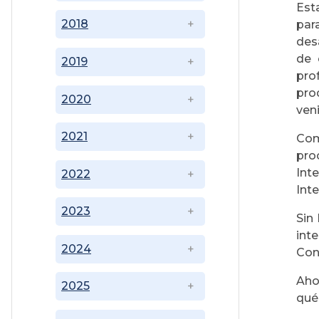
Est
2018
par
des
de 
2019
pro
pro
2020
ven
2021
Com
pro
Int
2022
Int
2023
Sin
int
2024
Cons
Aho
2025
qué