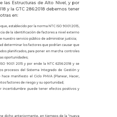
 las Estructuras de Alto Nivel, y por
018 y la GTC 286:2018 debemos tener
otras en:
oque, establecido por la norma NTC ISO 9001:2015,
a de la identificación de factores a nivel externo
 nuestro servicio público de administrar justicia;
ad determinar los factores que podrían causar que
tados planificados, para poner en marcha controles
las oportunidades;
ISO 9001 2015 y por ende la NTC 6256:2018 y se
os procesos del Sistema Integrado de Gestión y
 hace manifiesto el Ciclo PHVA (Planear, Hacer,
tintos factores de riesgo y su oportunidad;
r incertidumbre puede tener efectos positivos y
he dicho anteriormente, en tiempos de la "nueva