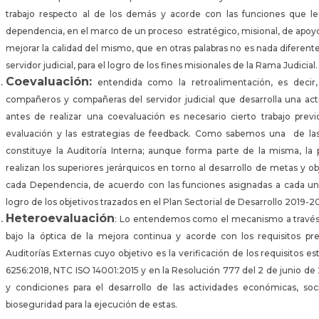
trabajo respecto al de los demás y acorde con las funciones que le
dependencia, en el marco de un proceso estratégico, misional, de apoy
mejorar la calidad del mismo, que en otras palabras no es nada diferen
servidor judicial, para el logro de los fines misionales de la Rama Judicial
Coevaluación:
entendida como la retroalimentación, es decir,
compañeros y compañeras del servidor judicial que desarrolla una act
antes de realizar una coevaluación es necesario cierto trabajo pr
evaluación y las estrategias de feedback. Como sabemos una de las
constituye la Auditoría Interna; aunque forma parte de la misma, l
realizan los superiores jerárquicos en torno al desarrollo de metas y ob
cada Dependencia, de acuerdo con las funciones asignadas a cada uno
logro de los objetivos trazados en el Plan Sectorial de Desarrollo 2019-2
Heteroevaluación
: Lo entendemos como el mecanismo a través d
bajo la óptica de la mejora continua y acorde con los requisitos p
Auditorías Externas cuyo objetivo es la verificación de los requisitos
6256:2018, NTC ISO 14001:2015 y en la Resolución 777 del 2 de junio de 2
y condiciones para el desarrollo de las actividades económicas, so
bioseguridad para la ejecución de estas.