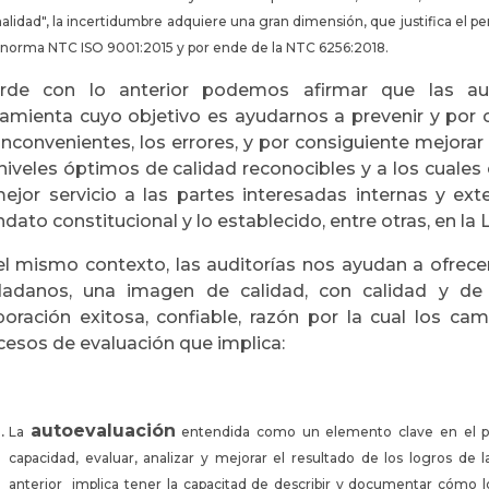
lidad", la incertidumbre adquiere una gran dimensión, que justifica el 
 norma NTC ISO 9001:2015 y por ende de la NTC 6256:2018.
rde con lo anterior podemos afirmar que las aud
ramienta cuyo objetivo es ayudarnos a prevenir y por c
inconvenientes, los errores, y por consiguiente mejorar 
 niveles óptimos de calidad reconocibles y a los cuales
mejor servicio a las partes interesadas internas y ex
ato constitucional y lo establecido, entre otras, en la 
el mismo contexto, las auditorías nos ayudan a ofrecer
dadanos, una imagen de calidad, con calidad y d
poración exitosa, confiable, razón por la cual los ca
cesos de evaluación que implica:
autoevaluación
La
entendida como un elemento clave en el pro
capacidad, evaluar, analizar y mejorar el resultado de los logros de
anterior implica tener la capacitad de describir y documentar cómo lo