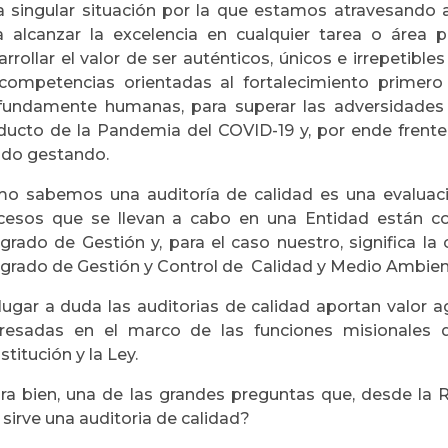
a singular situación por la que estamos atravesando 
a alcanzar la excelencia en cualquier tarea o área 
arrollar el valor de ser auténticos, únicos e irrepetible
competencias orientadas al fortalecimiento primer
fundamente humanas, para superar las adversidades
ducto de la Pandemia del COVID-19 y, por ende frente
ido gestando.
o sabemos una auditoría de calidad es una evaluac
cesos que se llevan a cabo en una Entidad están co
egrado de Gestión y, para el caso nuestro, significa 
egrado de Gestión y Control de Calidad y Medio Ambie
 lugar a duda las auditorias de calidad aportan valor 
eresadas en el marco de las funciones misionales 
titución y la Ley.
ra bien, una de las grandes preguntas que, desde la 
 sirve una auditoria de calidad?