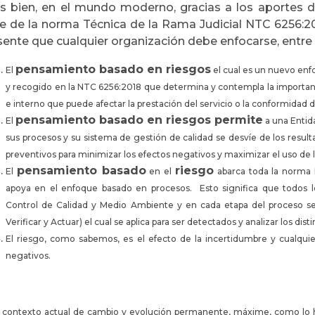
s bien, en el mundo moderno, gracias a los aportes de
e de la norma Técnica de la Rama Judicial NTC 6256:2
sente que cualquier organización debe enfocarse, entre 
pensamiento basado en riesgos
El
el cual es un nuevo enf
y recogido en la NTC 6256:2018 que determina y contempla la importanci
e interno que puede afectar la prestación del servicio o la conformidad de
pensamiento basado en riesgos permite
El
a una Entid
sus procesos y su sistema de gestión de calidad se desvíe de los resul
preventivos para minimizar los efectos negativos y maximizar el uso de 
pensamiento basado
riesgo
El
en el
abarca toda la norma 
apoya en el enfoque basado en procesos. Esto significa que todos l
Control de Calidad y Medio Ambiente y en cada etapa del proceso se
Verificar y Actuar) el cual se aplica para ser detectados y analizar los dis
El riesgo, como sabemos, es el efecto de la incertidumbre y cualquie
negativos.
l contexto actual de cambio y evolución permanente, máxime, como lo 