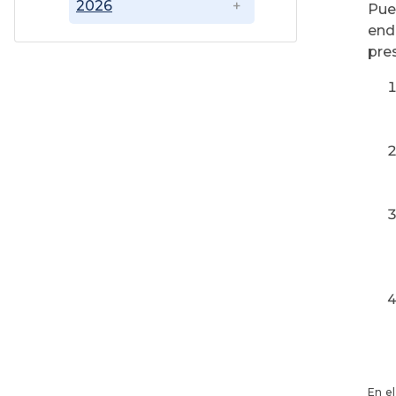
2026
Pue
end
pre
En e