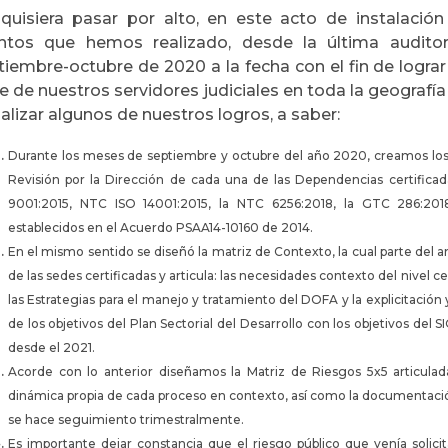
quisiera pasar por alto, en este acto de instalación
ntos que hemos realizado, desde la última auditor
tiembre-octubre de 2020 a la fecha con el fin de logra
 de nuestros servidores judiciales en toda la geografía 
alizar algunos de nuestros logros, a saber:
Durante los meses de septiembre y octubre del año 2020, creamos los 
Revisión por la Dirección de cada una de las Dependencias certificad
9001:2015, NTC ISO 14001:2015, la NTC 6256:2018, la GTC 286:201
establecidos en el Acuerdo PSAA14-10160 de 2014.
En el mismo sentido se diseñó la matriz de Contexto, la cual parte del a
de las sedes certificadas y articula: las necesidades contexto del nivel c
las Estrategias para el manejo y tratamiento del DOFA y la explicitación 
de los objetivos del Plan Sectorial del Desarrollo con los objetivos del 
desde el 2021.
Acorde con lo anterior diseñamos la Matriz de Riesgos 5x5 articula
dinámica propia de cada proceso en contexto, así como la documentació
se hace seguimiento trimestralmente.
Es importante dejar constancia que el riesgo público que venía solici