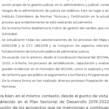
acción propia de la gestión judicial, en lo administrativo y judicial, cons
riesgos de la administración de justicia son públicos. Esto sin lugar a d
Instituto Colombiano de Normas Técnicas y Certificación en la actua
proceso que evidentemente se está realizando actualmente.
De la misma forma diseñamos la matriz de gestión del cambio, que nos
la Entidad;
Se actualizaron todas las caracterizaciones de los procesos del Mapa
6256:2018 y la GTC 286:2018 y se incluyeron los aspectos relevante
fortalecimiento de la función pública de administrar justicia.
De acuerdo con lo anterior, desde la Coordinación Nacional del SIGCMA
2020, a la fecha, los procesos de sensibilización, capacitación y evalu
pueden evidenciar en el micrositio del SIGCMA, como lo explicará y mo
de tal forma que sea público el seguimiento a los Planes y Programas p
De la misma forma se han realizado diversos procesos Preparación de l
Remotas.
ra bien, en el mismo contexto, desde el punto de vista
ablecido en el Plan Sectorial de Desarrollo 2019-202
cución de los proyectos que se mencionan a continuaci