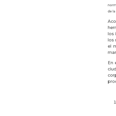
norma
de la
Aco
her
los 
los
el 
mand
En 
ciu
cor
pro