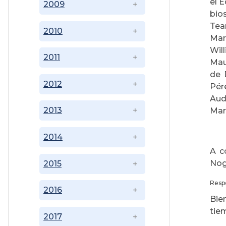
el 
2009
bio
Tea
2010
Mar
Wil
2011
Mau
de 
2012
Pér
Aud
2013
Mar
2014
A c
Nog
2015
Resp
2016
Bie
tie
2017