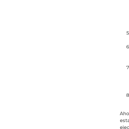
Aho
est
eje