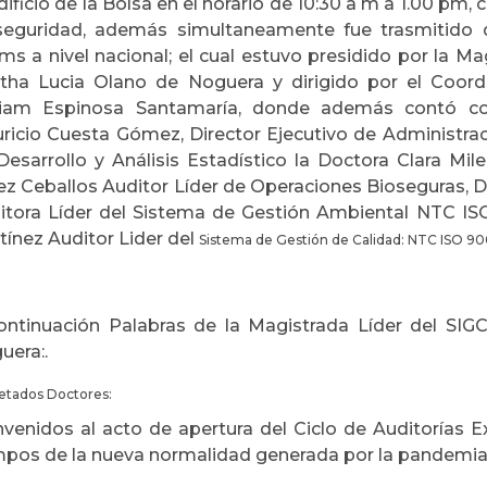
Edificio de la Bolsa en el horario de 10:30 a m a 1.00 pm
seguridad, además
simultaneamente fue trasmitido 
ms a nivel nacional; el cual estuvo presidido por la M
tha Lucia Olano de Noguera y dirigido por el Coor
liam Espinosa Santamaría, donde además contó con
ricio Cuesta Gómez, Director Ejecutivo de Administració
Desarrollo y Análisis Estadístico la Doctora Clara Mil
ez Ceballos Auditor Líder de Operaciones Bioseguras, 
itora Líder del Sistema de Gestión Ambiental NTC ISO
tínez Auditor Lider del
Sistema de Gestión de Calidad: NTC ISO 90
ontinuación Palabras de la Magistrada Líder del SI
uera:.
etados Doctores:
nvenidos al acto de apertura del Ciclo de Auditorías 
mpos de la nueva normalidad generada por la pandemia