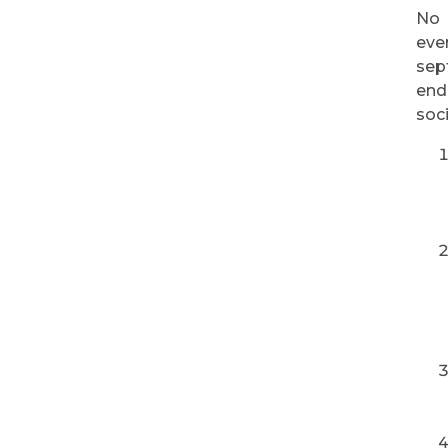
No 
eve
sep
ende
soci