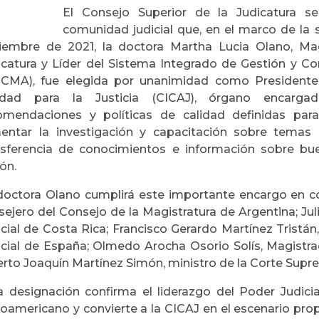
El Consejo Superior de la Judicatura 
comunidad judicial que, en el marco de la 
iembre de 2021, la doctora Martha Lucia Olano, Mag
icatura y Líder del Sistema Integrado de Gestión y 
GCMA), fue elegida por unanimidad como Presidente
idad para Ia Justicia (CICAJ), órgano encarg
omendaciones y políticas de calidad definidas para 
entar Ia investigación y capacitación sobre temas 
nsferencia de conocimientos e información sobre bu
ón.
doctora Olano cumplirá este importante encargo en c
sejero del Consejo de la Magistratura de Argentina; Jul
icial de Costa Rica; Francisco Gerardo Martínez Tristán
icial de España; Olmedo Arocha Osorio Solís, Magistr
erto Joaquín Martínez Simón, ministro de la Corte Supr
a designación confirma el liderazgo del Poder Judici
roamericano y convierte a la CICAJ en el escenario prop