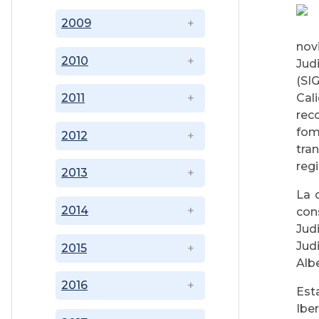
2009
nov
2010
Jud
(SI
Cal
2011
rec
fom
2012
tra
regi
2013
La 
2014
con
Jud
Jud
2015
Alb
2016
Est
Ibe