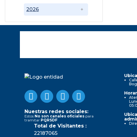
2026
Ubica
Call
Bog
Horar
Aten
Lune
05:
Nuestras redes sociales:
Ubica
Estos
No son canales oficiales
para
admin
tramitar
PQRSDF
Dire
Total de Visitantes :
22187065