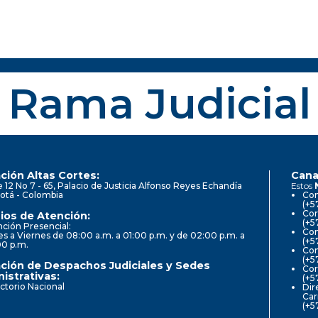
Rama Judicial
ción Altas Cortes:
Cana
e 12 No 7 - 65, Palacio de Justicia Alfonso Reyes Echandía
Estos
otá - Colombia
Con
(+5
Cor
ios de Atención:
(+5
ción Presencial:
Con
s a Viernes de 08:00 a.m. a 01:00 p.m. y de 02:00 p.m. a
(+5
00 p.m.
Com
(+5
ción de Despachos Judiciales y Sedes
Cor
istrativas:
(+5
ctorio Nacional
Dir
Car
(+5