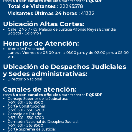
Estos
No son canales oficiales
para tramitar
PQRSDF
Total de Visitantes :
22245578
Visitantes Últimas 24 horas :
41332
Ubicación Altas Cortes:
Calle 12 No 7 - 65, Palacio de Justicia Alfonso Reyes Echandía
Bogotá - Colombia
Horarios de Atención:
Atención Presencial:
Lunes a Viernes de 08:00 a.m. a 01:00 p.m. y de 02:00 p.m. a 05:00
p.m.
Ubicación de Despachos Judiciales
y Sedes administrativas:
Directorio Nacional
Canales de atención:
Estos
No son canales oficiales
para tramitar
PQRSDF
Consejo Superior de la Judicatura:
(+57) 601 - 565 8500
Corte Constitucional:
(+57) 601 - 350 6200
Consejo de Estado:
(+57) 601 - 350 6700
Comisión Nacional de Disciplina Judicial:
(+57) 601 - 565 8500
Corte Suprema de Justicia: