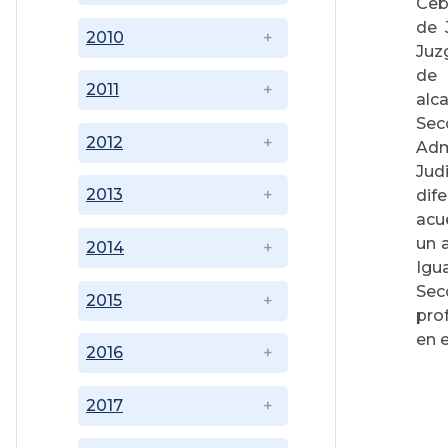
Ceba
de 
2010
Juz
de 
2011
alc
Sec
2012
Adm
Jud
2013
dif
acu
un 
2014
Igu
Sec
2015
pro
en e
2016
2017