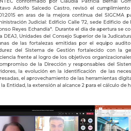
NTEC conformado por Claudia Patricia Bernal Góm
tavo Adolfo Salcedo Castro, revisó el cumplimiento
01:2015 en aras de la mejora continua del SIGCMA pa
nistración Judicial: Edificio Calle 72, sede Edificio de
fonso Reyes Echandía". Durante el día de apertura se co
la DEAJ, Unidades del Consejo Superior de la Judicatura
unas de las fortalezas emitidas por el equipo audi
urez del Sistema de Gestión fortalecido con la g
ciencia frente al logro de los objetivos organizacional
compromiso de la Dirección y responsables del Sist
vidores, la evolución en la identificación de las nec
eresadas, el aprovechamiento de las herramientas digita
 la Entidad, la extensión al alcance 2 para el cálculo de 