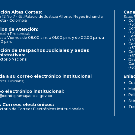
ción Altas Cortes:
Cana
e 12 No 7 - 65, Palacio de Justicia Alfonso Reyes Echandía
Estos
otá - Colombia
Con
(+5
Cor
ios de Atención:
(+5
ción Presencial:
Con
s a Viernes de 08:00 a.m. a 01:00 p.m. y de 02:00 p.m. a
(+5
00 p.m.
Com
(+5
ción de Despachos Judiciales y Sedes
Cor
istrativas:
(+5
ctorio Nacional
Dir
Car
(+5
a a su correo electrónico institucional
Enla
ores Judiciales)
Cue
Map
o electrónico institucional:
Pol
@cendoj.ramajudicial.gov.co
Sit
 Correos electrónicos:
Tra
ctorio de Correos Electrónicos Institucionales