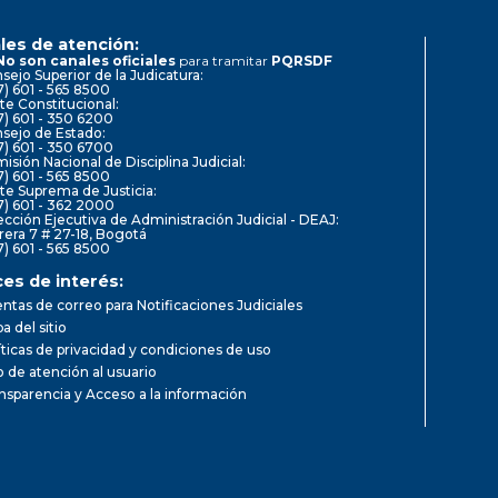
les de atención:
No son canales oficiales
para tramitar
PQRSDF
sejo Superior de la Judicatura:
7) 601 - 565 8500
te Constitucional:
7) 601 - 350 6200
sejo de Estado:
7) 601 - 350 6700
isión Nacional de Disciplina Judicial:
7) 601 - 565 8500
te Suprema de Justicia:
7) 601 - 362 2000
ección Ejecutiva de Administración Judicial - DEAJ:
rera 7 # 27-18, Bogotá
7) 601 - 565 8500
ces de interés:
ntas de correo para Notificaciones Judiciales
a del sitio
íticas de privacidad y condiciones de uso
io de atención al usuario
nsparencia y Acceso a la información