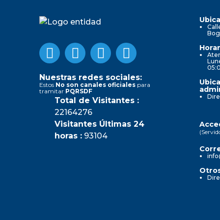
Ubica
Call
Bog
Horar
Aten
Lune
05:
Nuestras redes sociales:
Ubica
Estos
No son canales oficiales
para
admin
tramitar
PQRSDF
Dire
Total de Visitantes :
22164276
Visitantes Últimas 24
Acced
(Servid
horas :
93104
Corre
info
Otros
Dire