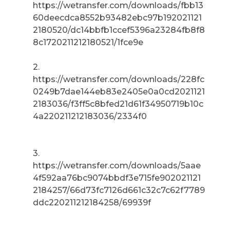
https://wetransfer.com/downloads/fbb13
60deecdca8552b93482ebc97b192021121
2180520/dc14bbfb1ccef5396a23284fb8f8
8c1720211212180521/1fce9e
2.
https://wetransfer.com/downloads/228fc
0249b7dae144eb83e2405e0a0cd2021121
2183036/f3ff5c8bfed21d61f34950719b10c
4a220211212183036/2334f0
3.
https://wetransfer.com/downloads/5aae
4f592aa76bc9074bbdf3e715fe902021121
2184257/66d73fc7126d661c32c7c62f7789
ddc220211212184258/69939f