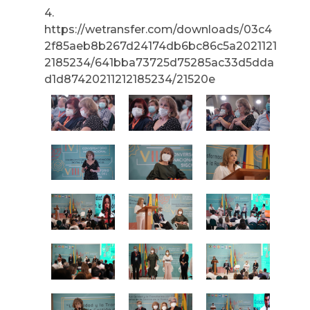
4.
https://wetransfer.com/downloads/03c4
2f85aeb8b267d24174db6bc86c5a2021121
2185234/641bba73725d75285ac33d5dda
d1d87420211212185234/21520e