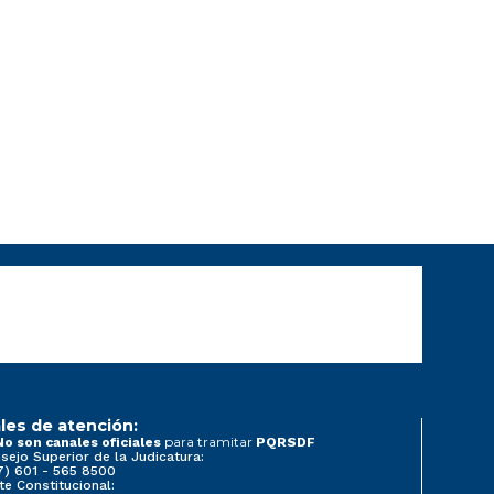
les de atención:
para tramitar
No son canales oficiales
PQRSDF
sejo Superior de la Judicatura:
7) 601 - 565 8500
te Constitucional: