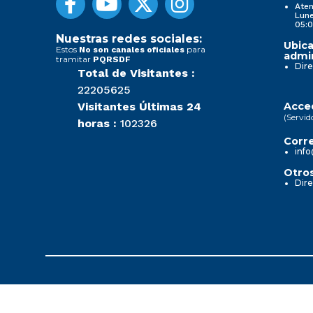
Aten
Lune
05:0
Nuestras redes sociales:
Ubica
Estos
para
No son canales oficiales
admin
tramitar
PQRSDF
Dire
Total de Visitantes :
22205625
Visitantes Últimas 24
Acced
(Servid
horas :
102326
Corre
info
Otros
Dire