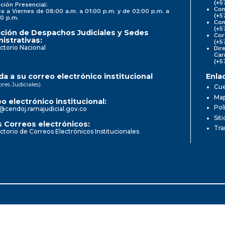
(+5
ción Presencial:
Con
s a Viernes de 08:00 a.m. a 01:00 p.m. y de 02:00 p.m. a
(+5
0 p.m.
Com
(+5
ción de Despachos Judiciales y Sedes
Cor
istrativas:
(+5
ctorio Nacional
Dir
Car
(+5
a a su correo electrónico institucional
Enla
ores Judiciales)
Cue
Map
o electrónico institucional:
Pol
@cendoj.ramajudicial.gov.co
Sit
 Correos electrónicos:
Tra
ctorio de Correos Electrónicos Institucionales