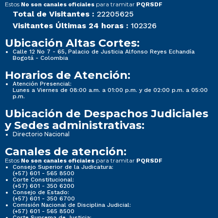
Estos
para tramitar
No son canales oficiales
PQRSDF
Total de Visitantes :
22205625
Visitantes Últimas 24 horas :
102326
Ubicación Altas Cortes:
Calle 12 No 7 - 65, Palacio de Justicia Alfonso Reyes Echandía
Bogotá - Colombia
Horarios de Atención:
Atención Presencial:
Lunes a Viernes de 08:00 a.m. a 01:00 p.m. y de 02:00 p.m. a 05:00
p.m.
Ubicación de Despachos Judiciales
y Sedes administrativas:
Directorio Nacional
Canales de atención:
Estos
para tramitar
No son canales oficiales
PQRSDF
Consejo Superior de la Judicatura:
(+57) 601 - 565 8500
Corte Constitucional:
(+57) 601 - 350 6200
Consejo de Estado:
(+57) 601 - 350 6700
Comisión Nacional de Disciplina Judicial:
(+57) 601 - 565 8500
Corte Suprema de Justicia: