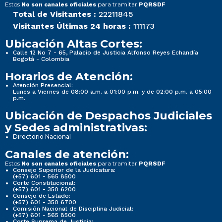
Estos
para tramitar
No son canales oficiales
PQRSDF
Total de Visitantes :
22211845
Visitantes Últimas 24 horas :
111173
Ubicación Altas Cortes:
Calle 12 No 7 - 65, Palacio de Justicia Alfonso Reyes Echandía
Bogotá - Colombia
Horarios de Atención:
Atención Presencial:
Lunes a Viernes de 08:00 a.m. a 01:00 p.m. y de 02:00 p.m. a 05:00
p.m.
Ubicación de Despachos Judiciales
y Sedes administrativas:
Directorio Nacional
Canales de atención:
Estos
para tramitar
No son canales oficiales
PQRSDF
Consejo Superior de la Judicatura:
(+57) 601 - 565 8500
Corte Constitucional:
(+57) 601 - 350 6200
Consejo de Estado:
(+57) 601 - 350 6700
Comisión Nacional de Disciplina Judicial:
(+57) 601 - 565 8500
Corte Suprema de Justicia: