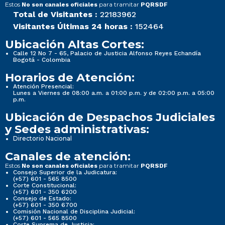
Estos
para tramitar
No son canales oficiales
PQRSDF
Total de Visitantes :
22183962
Visitantes Últimas 24 horas :
152464
Ubicación Altas Cortes:
Calle 12 No 7 - 65, Palacio de Justicia Alfonso Reyes Echandía
Bogotá - Colombia
Horarios de Atención:
Atención Presencial:
Lunes a Viernes de 08:00 a.m. a 01:00 p.m. y de 02:00 p.m. a 05:00
p.m.
Ubicación de Despachos Judiciales
y Sedes administrativas:
Directorio Nacional
Canales de atención:
Estos
para tramitar
No son canales oficiales
PQRSDF
Consejo Superior de la Judicatura:
(+57) 601 - 565 8500
Corte Constitucional:
(+57) 601 - 350 6200
Consejo de Estado:
(+57) 601 - 350 6700
Comisión Nacional de Disciplina Judicial:
(+57) 601 - 565 8500
Corte Suprema de Justicia: