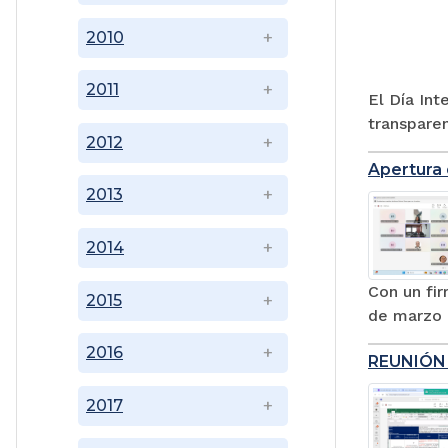
2010
2011
El Día Int
transparenc
2012
Apertura 
2013
2014
Con un fir
2015
de marzo d
2016
REUNIÓN 
2017