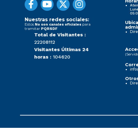
Horar
Aten
Lune
05:0
Nuestras redes sociales:
Ubica
Estos
para
No son canales oficiales
admin
tramitar
PQRSDF
Dire
Total de Visitantes :
22208112
Visitantes Últimas 24
Acced
(Servid
horas :
104620
Corre
info
Otros
Dire