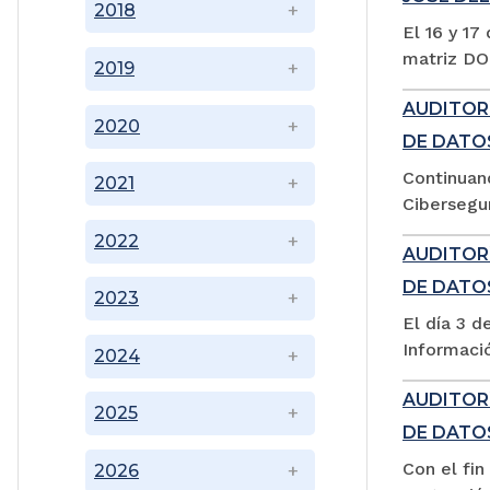
2018
El 16 y 1
matriz DOF
2019
AUDITOR
2020
DE DATO
Continuan
2021
Cibersegur
2022
AUDITOR
DE DATO
2023
El día 3 d
Informació
2024
AUDITOR
2025
DE DATO
Con el fi
2026