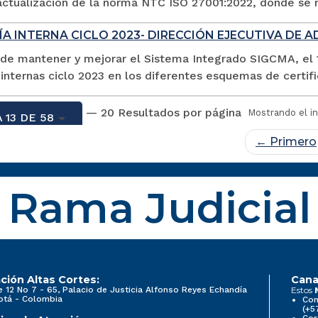
actualización de la norma NTC ISO 27001:2022, donde se rea
A INTERNA CICLO 2023- DIRECCIÓN EJECUTIVA DE A
 de mantener y mejorar el Sistema Integrado SIGCMA, el 1
 internas ciclo 2023 en los diferentes esquemas de certifi
— 20 Resultados por página
Mostrando el in
 13 DE 58
← Primero
Rama Judicial
ción Altas Cortes:
Cana
e 12 No 7 - 65, Palacio de Justicia Alfonso Reyes Echandía
Estos
otá - Colombia
Con
(+5
Cor