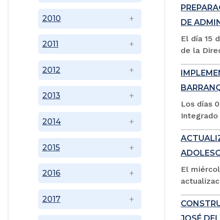
PREPARA
2010
DE ADMI
El día 15 
2011
de la Dire
2012
IMPLEME
BARRANQ
2013
Los días 0
Integrado 
2014
ACTUALI
2015
ADOLESC
El miérco
2016
actualiza
2017
CONSTRU
JOSÉ DEL