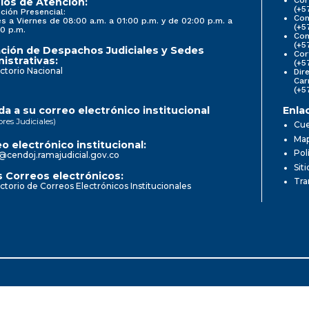
ios de Atención:
(+5
ción Presencial:
Con
s a Viernes de 08:00 a.m. a 01:00 p.m. y de 02:00 p.m. a
(+5
0 p.m.
Com
(+5
ción de Despachos Judiciales y Sedes
Cor
istrativas:
(+5
ctorio Nacional
Dir
Car
(+5
a a su correo electrónico institucional
Enla
ores Judiciales)
Cue
Map
o electrónico institucional:
Pol
@cendoj.ramajudicial.gov.co
Sit
 Correos electrónicos:
Tra
ctorio de Correos Electrónicos Institucionales