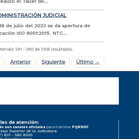
lizó el Taller de...
DMINISTRACIÓN JUDICIAL
8 de julio del 2023 se da apertura de
cación ISO 9001:2015. NTC...
tervalo 241 - 260 de 1.158 resultados.
Anterior
Siguiente
Último →
les de atención:
para tramitar
No son canales oficiales
PQRSDF
sejo Superior de la Judicatura:
7) 601 - 565 8500
te Constitucional: