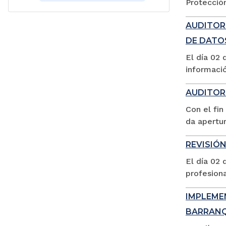
Protección
AUDITOR
DE DATO
El día 02 
informació
AUDITORÍ
Con el fin
da apertur
REVISIÓN
El día 02 
profesiona
IMPLEME
BARRANQ