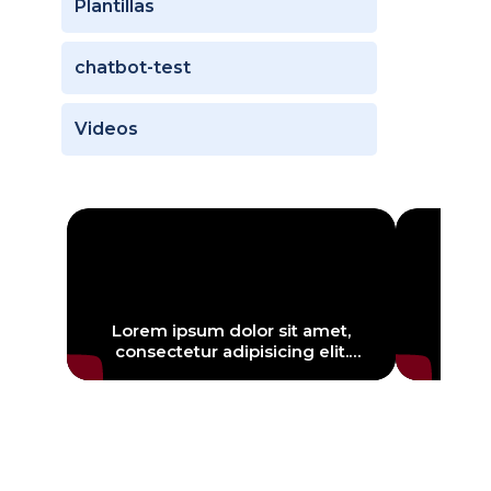
Plantillas
chatbot-test
Videos
Lorem ipsum dolor sit amet,
Lorem
consectetur adipisicing elit.
conse
Doloremque perferendis sapiente
Doloremq
obcaecati architecto adipisci
obcaec