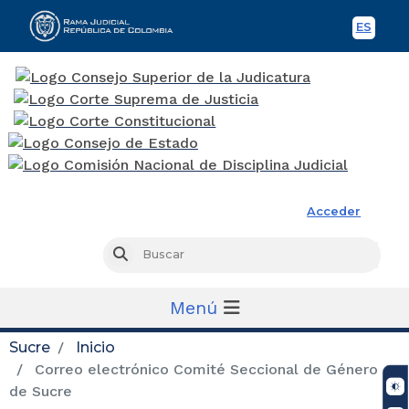
ES
Spani
Rama Judicial
Acceder
Busc
Buscar
Menú
Sucre
Inicio
Correo electrónico Comité Seccional de Género
de Sucre