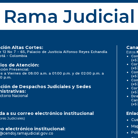
Rama Judicial
ción Altas Cortes:
Cana
e 12 No 7 - 65, Palacio de Justicia Alfonso Reyes Echandía
Estos
otá - Colombia
Con
(+5
Cor
ios de Atención:
(+5
ción Presencial:
Con
s a Viernes de 08:00 a.m. a 01:00 p.m. y de 02:00 p.m. a
(+5
0 p.m.
Com
(+5
ción de Despachos Judiciales y Sedes
Cor
istrativas:
(+5
ctorio Nacional
Dir
Car
(+5
a a su correo electrónico institucional
Enla
ores Judiciales)
Cue
Map
o electrónico institucional:
Pol
@cendoj.ramajudicial.gov.co