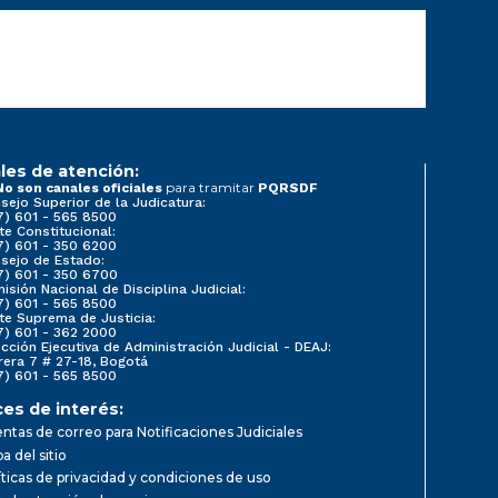
les de atención:
para tramitar
No son canales oficiales
PQRSDF
sejo Superior de la Judicatura:
7) 601 - 565 8500
te Constitucional:
7) 601 - 350 6200
sejo de Estado:
7) 601 - 350 6700
isión Nacional de Disciplina Judicial:
7) 601 - 565 8500
te Suprema de Justicia:
7) 601 - 362 2000
ección Ejecutiva de Administración Judicial - DEAJ:
rera 7 # 27-18, Bogotá
7) 601 - 565 8500
ces de interés:
ntas de correo para Notificaciones Judiciales
a del sitio
íticas de privacidad y condiciones de uso