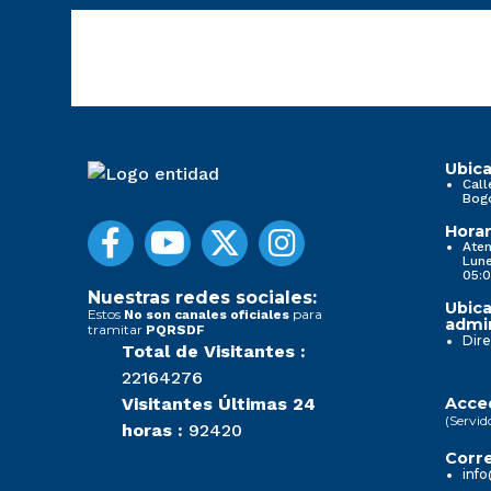
Ubica
Call
Bog
Horar
Aten
Lune
05:0
Nuestras redes sociales:
Ubica
Estos
para
No son canales oficiales
admin
tramitar
PQRSDF
Dire
Total de Visitantes :
22164276
Visitantes Últimas 24
Acced
(Servid
horas :
92420
Corre
info