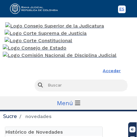
ES
Spani
Rama Judicial
Acceder
Busc
Buscar
Menú
Sucre
novedades
Histórico de Novedades