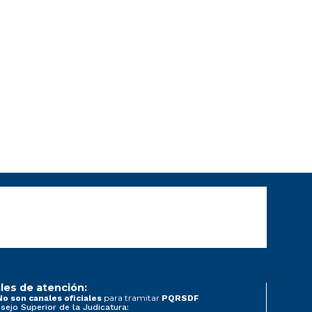
les de atención:
para tramitar
No son canales oficiales
PQRSDF
sejo Superior de la Judicatura: