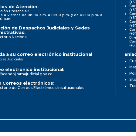
(+5
Cor
ios de Atención:
(+5
ción Presencial:
Con
s a Viernes de 08:00 a.m. a 01:00 p.m. y de 02:00 p.m. a
(+5
0 p.m.
Com
(+5
ción de Despachos Judiciales y Sedes
Cor
istrativas:
(+5
ctorio Nacional
Dir
Car
(+5
a a su correo electrónico institucional
Enla
ores Judiciales)
Cue
Map
o electrónico institucional:
Pol
@cendoj.ramajudicial.gov.co
Sit
 Correos electrónicos:
Tra
ctorio de Correos Electrónicos Institucionales