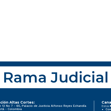
Rama Judicial
ción Altas Cortes:
Cana
e 12 No 7 - 65, Palacio de Justicia Alfonso Reyes Echandía
Estos
otá - Colombia
Con