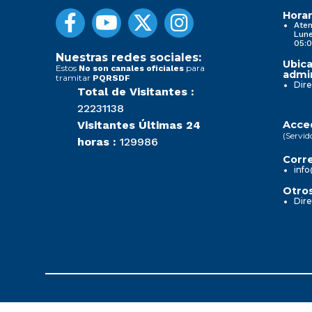
Horar
Aten
Lune
05:0
Nuestras redes sociales:
Ubica
Estos
para
No son canales oficiales
admin
tramitar
PQRSDF
Dire
Total de Visitantes :
22231138
Visitantes Últimas 24
Acced
(Servid
horas :
129986
Corre
info
Otros
Dire