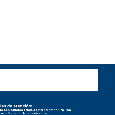
les de atención:
para tramitar
No son canales oficiales
PQRSDF
sejo Superior de la Judicatura: