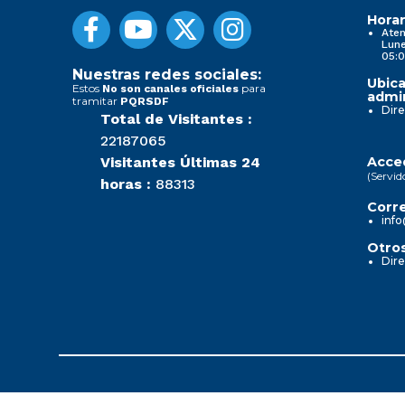
Horar
Aten
Lune
05:0
Nuestras redes sociales:
Ubica
Estos
para
No son canales oficiales
admin
tramitar
PQRSDF
Dire
Total de Visitantes :
22187065
Visitantes Últimas 24
Acced
(Servid
horas :
88313
Corre
info
Otros
Dire