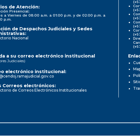
(+5
Cor
ios de Atención:
(+5
ción Presencial:
Con
s a Viernes de 08:00 a.m. a 01:00 p.m. y de 02:00 p.m. a
(+5
0 p.m.
Com
(+5
ción de Despachos Judiciales y Sedes
Cor
istrativas:
(+5
ctorio Nacional
Dir
Car
(+5
a a su correo electrónico institucional
Enla
ores Judiciales)
Cue
Map
o electrónico institucional:
Pol
@cendoj.ramajudicial.gov.co
Sit
 Correos electrónicos:
Tra
ctorio de Correos Electrónicos Institucionales