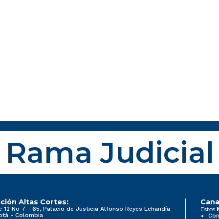
Rama Judicial
ción Altas Cortes:
Cana
e 12 No 7 - 65, Palacio de Justicia Alfonso Reyes Echandía
Estos
otá - Colombia
Con