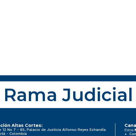
Rama Judicial
ción Altas Cortes:
Cana
e 12 No 7 - 65, Palacio de Justicia Alfonso Reyes Echandía
Estos
otá - Colombia
Con