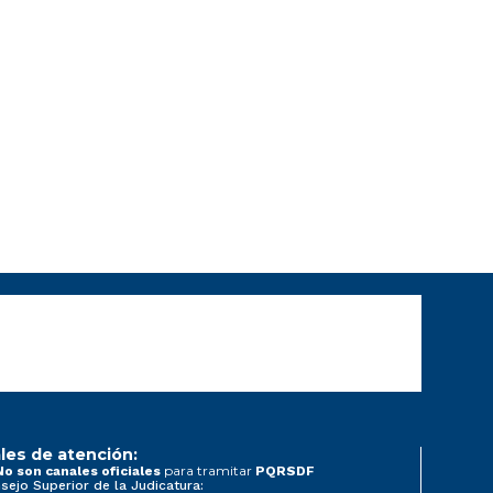
les de atención:
para tramitar
No son canales oficiales
PQRSDF
sejo Superior de la Judicatura: