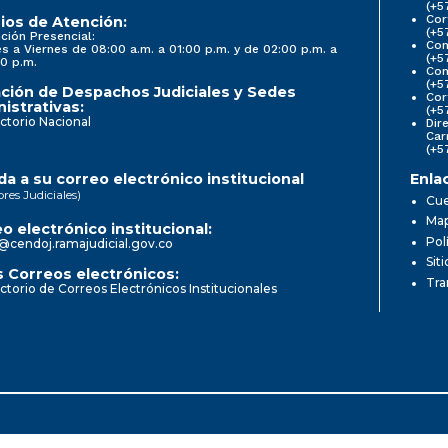
(+5
Cor
ios de Atención:
(+5
ción Presencial:
Con
s a Viernes de 08:00 a.m. a 01:00 p.m. y de 02:00 p.m. a
(+5
0 p.m.
Com
(+5
ción de Despachos Judiciales y Sedes
Cor
istrativas:
(+5
ctorio Nacional
Dir
Car
(+5
a a su correo electrónico institucional
Enla
ores Judiciales)
Cue
Map
o electrónico institucional:
Pol
@cendoj.ramajudicial.gov.co
Sit
 Correos electrónicos:
Tra
ctorio de Correos Electrónicos Institucionales