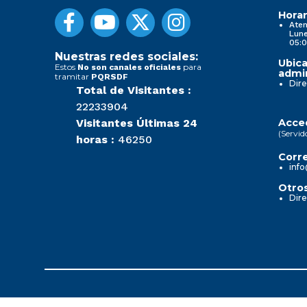
Horar
Aten
Lune
05:0
Nuestras redes sociales:
Ubica
Estos
para
No son canales oficiales
admin
tramitar
PQRSDF
Dire
Total de Visitantes :
22233904
Visitantes Últimas 24
Acced
(Servid
horas :
46250
Corre
info
Otros
Dire