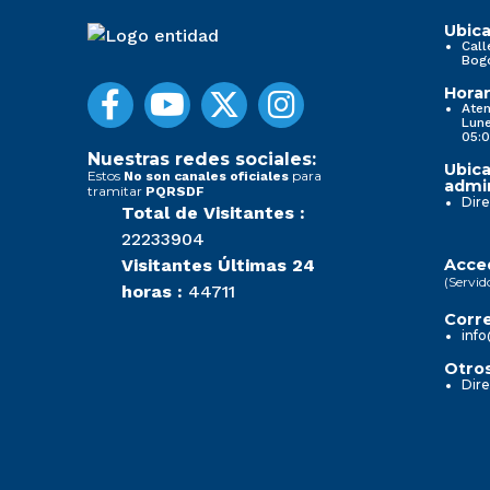
Ubica
Call
Bog
Horar
Aten
Lune
05:0
Nuestras redes sociales:
Ubica
Estos
para
No son canales oficiales
admin
tramitar
PQRSDF
Dire
Total de Visitantes :
22233904
Visitantes Últimas 24
Acced
(Servid
horas :
44711
Corre
info
Otros
Dire