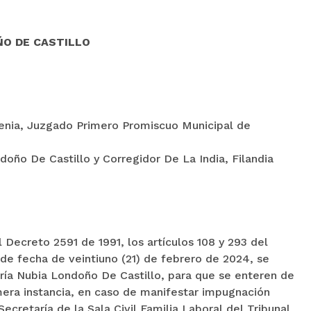
ÑO DE CASTILLO
enia, Juzgado Primero Promiscuo Municipal de
oño De Castillo y Corregidor De La India, Filandia
 Decreto 2591 de 1991, los artículos 108 y 293 del
de fecha de veintiuno (21) de febrero de 2024, se
aría Nubia Londoño De Castillo, para que se enteren de
imera instancia, en caso de manifestar impugnación
 Secretaría de la Sala Civil Familia Laboral del Tribunal