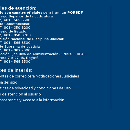
les de atención:
para tramitar
No son canales oficiales
PQRSDF
sejo Superior de la Judicatura:
7) 601 - 565 8500
te Constitucional:
7) 601 - 350 6200
sejo de Estado:
7) 601 - 350 6700
isión Nacional de Disciplina Judicial:
7) 601 - 565 8500
te Suprema de Justicia:
7) 601 - 362 2000
ección Ejecutiva de Administración Judicial - DEAJ:
rera 7 # 27-18, Bogotá
7) 601 - 565 8500
ces de interés:
ntas de correo para Notificaciones Judiciales
a del sitio
íticas de privacidad y condiciones de uso
io de atención al usuario
nsparencia y Acceso a la información