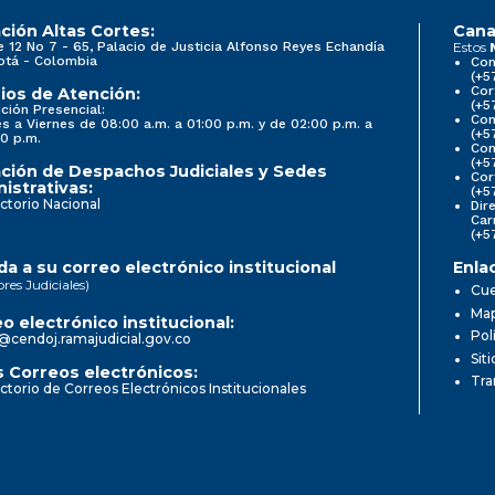
ción Altas Cortes:
Cana
e 12 No 7 - 65, Palacio de Justicia Alfonso Reyes Echandía
Estos
otá - Colombia
Con
(+5
Cor
ios de Atención:
(+5
ción Presencial:
Con
s a Viernes de 08:00 a.m. a 01:00 p.m. y de 02:00 p.m. a
(+5
0 p.m.
Com
(+5
ción de Despachos Judiciales y Sedes
Cor
istrativas:
(+5
ctorio Nacional
Dir
Car
(+5
a a su correo electrónico institucional
Enla
ores Judiciales)
Cue
Map
o electrónico institucional:
Pol
@cendoj.ramajudicial.gov.co
Sit
 Correos electrónicos:
Tra
ctorio de Correos Electrónicos Institucionales