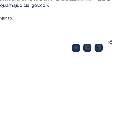
j.ramajudicial.gov.co
››.
njunto.