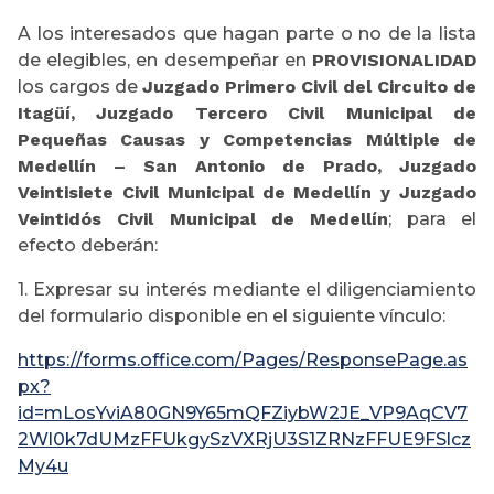
A los interesados que hagan parte o no de la lista
de elegibles, en desempeñar en
PROVISIONALIDAD
los cargos de
Juzgado Primero Civil del Circuito de
Itagüí, Juzgado Tercero Civil Municipal de
Pequeñas Causas y Competencias Múltiple de
Medellín – San Antonio de Prado, Juzgado
Veintisiete Civil Municipal de Medellín y Juzgado
Veintidós Civil Municipal de Medellín
; para el
efecto deberán:
1. Expresar su interés mediante el diligenciamiento
del formulario disponible en el siguiente vínculo:
https://forms.office.com/Pages/ResponsePage.as
px?
id=mLosYviA80GN9Y65mQFZiybW2JE_VP9AqCV7
2Wl0k7dUMzFFUkgySzVXRjU3S1ZRNzFFUE9FSlcz
My4u