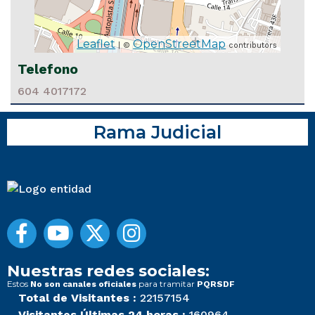
Leaflet
OpenStreetMap
| ©
contributors
Telefono
604 4017172
Rama Judicial
Nuestras redes sociales:
Estos
para tramitar
No son canales oficiales
PQRSDF
Total de Visitantes :
22157154
Visitantes Últimas 24 horas :
160964